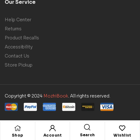
Our Service
Help Center
Returns
Product Recalls
Accessibility
Contact Us
Store Pickup
Copyright © 2024
MozhiBook
. All rights reserved.
Search
Shop
Account
Wishlist