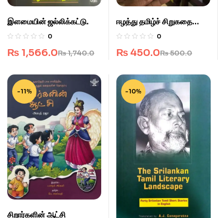
இளமையின் ஜல்லிக்கட்டு.
ஈழத்து தமிழ்ச் சிறுகதை
வரலாறு.
0
0
₨
1,566.0
₨
450.0
₨
1,740.0
₨
500.0
-11%
-10%
சிறார்களின் ஆட்சி