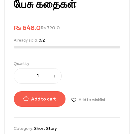
யேசு கதைகள்
₨
648.0
₨
720.0
Already sold:
0/2
Quantity
Add to cart
Add to wishlist
Category:
Short Story