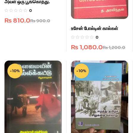
அவள் ஒரு பூங்கொத்து.
0
₨
810.0
₨
900.0
உசேன் போல்டின் கால்கள்
0
₨
1,080.0
₨
1,200.0
-10%
-10%