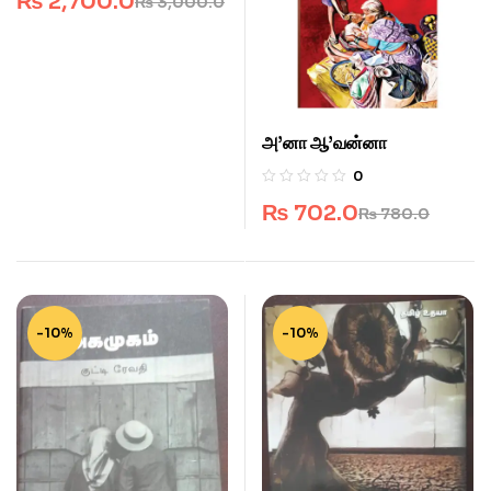
₨
2,700.0
₨
3,000.0
அ’னா ஆ’வன்னா
0
₨
702.0
₨
780.0
-10%
-10%