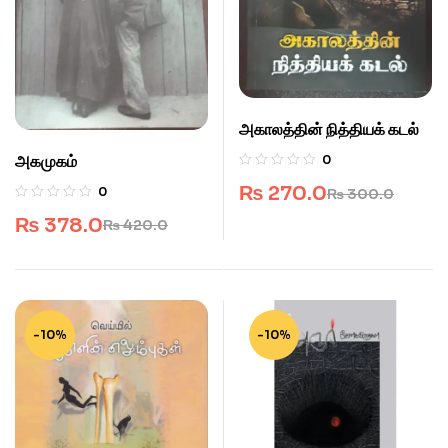
அகாலத்தின் நித்தியக் கடல்
அகமுகம்
0
₨
270.0
0
₨
300.0
₨
378.0
₨
420.0
-10%
-10%