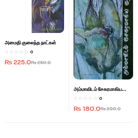
அமைதி குலைந்த நாட்கள்
0
₨
225.0
₨
250.0
அம்மாவிடம் சேகரமாகிய
முத்தங்கள்
0
₨
180.0
₨
200.0