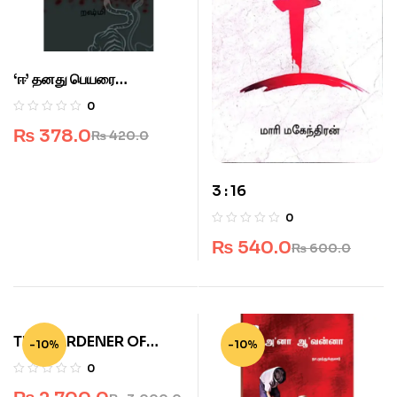
‘ஈ’ தனது பெயரை
மறந்துபோனது
0
₨
378.0
₨
420.0
3 : 16
0
₨
540.0
₨
600.0
THE GARDENER OF
-10%
-10%
RENTED SPACES
0