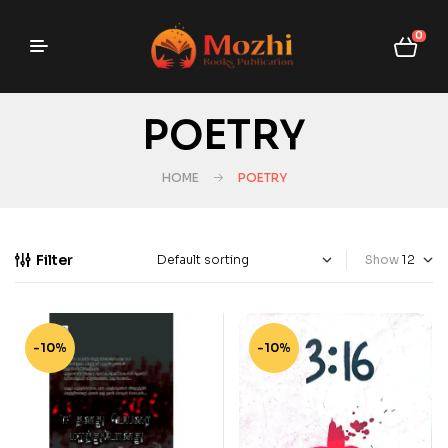
0
POETRY
HOME
POETRY
Filter
Show
-10%
-10%