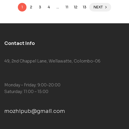
1
2
3
4
…
11
12
13
NEXT
Contact Info
49, 2nd Chappel Lane, Wellawatte, Colombo-06
Monday – Friday: 9:00-20:00
Saturday: 11:00 – 15:00
mozhipub@gmail.com