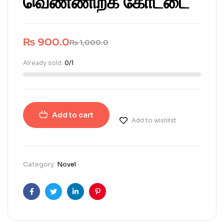
வெண்ணிறக் கோட்டை
₨
900.0
₨
1,000.0
Already sold:
0/1
Add to cart
Add to wishlist
Category:
Novel
Facebook
Twitter
Linkedin
Pinterest