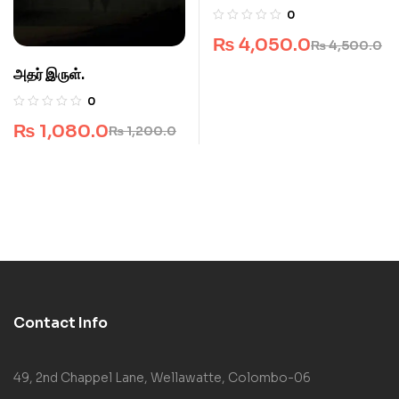
0
₨
4,050.0
₨
4,500.0
அதர் இருள்.
0
₨
1,080.0
₨
1,200.0
Contact Info
49, 2nd Chappel Lane, Wellawatte, Colombo-06