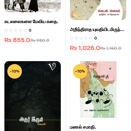
கடலலைகளை மேவிய கதை.
அறிந்திராத யுவதியிடமிருந்து
0
கடிதம்.
0
₨
855.0
₨
950.0
₨
1,026.0
₨
1,140.0
-10%
-10%
மணல் சமாதி.