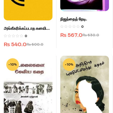
நிஜத்தைத் தேடி.
0
அங்கீகரிக்கப்படாத கனவின்
வலி.
₨
567.0
₨
630.0
0
₨
540.0
₨
600.0
-10%
-10%