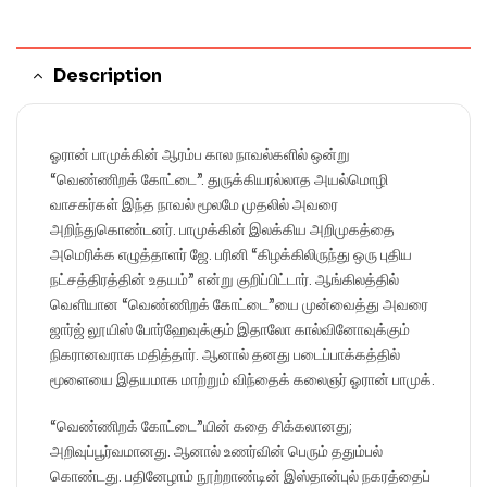
Description
ஓரான் பாமுக்கின் ஆரம்ப கால நாவல்களில் ஒன்று
“வெண்ணிறக் கோட்டை”. துருக்கியரல்லாத அயல்மொழி
வாசகர்கள் இந்த நாவல் மூலமே முதலில் அவரை
அறிந்துகொண்டனர். பாமுக்கின் இலக்கிய அறிமுகத்தை
அமெரிக்க எழுத்தாளர் ஜே. பரினி “கிழக்கிலிருந்து ஒரு புதிய
நட்சத்திரத்தின் உதயம்” என்று குறிப்பிட்டார். ஆங்கிலத்தில்
வெளியான “வெண்ணிறக் கோட்டை”யை முன்வைத்து அவரை
ஜார்ஜ் லூயிஸ் போர்ஹேவுக்கும் இதாலோ கால்வினோவுக்கும்
நிகரானவராக மதித்தார். ஆனால் தனது படைப்பாக்கத்தில்
மூளையை இதயமாக மாற்றும் விந்தைக் கலைஞர் ஓரான் பாமுக்.
“வெண்ணிறக் கோட்டை”யின் கதை சிக்கலானது;
அறிவுப்பூர்வமானது. ஆனால் உணர்வின் பெரும் ததும்பல்
கொண்டது. பதினேழாம் நூற்றாண்டின் இஸ்தான்புல் நகரத்தைப்