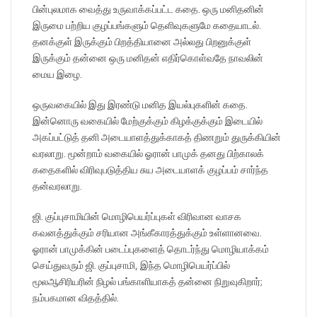
பின்புலமாக வைத்து உருவாக்கப்பட்ட கதை. ஒரு மனிதனின்
இருமை பற்றிய குழப்பங்களும் தெளிவுகளுமே கதையாடல்.
தனக்குள் இருக்கும் பிறத்தியானை அல்லது பிறனுக்குள்
இருக்கும் தன்னை ஒரு மனிதன் எதிர்கொள்வதே நாவலின்
மைய இழை.
ஒருவகையில் இது இரண்டு மனித இயல்புகளின் கதை.
இன்னொரு வகையில் மேற்குக்கும் கிழக்குக்கும் இடையில்
அகப்பட்டுத் தனி அடையாளத்துக்காகத் திணறும் துருக்கியின்
வரலாறு. மூன்றாம் வகையில் ஓரான் பாமுக் தனது பிற்காலக்
கதைகளில் விரிவுபடுத்திய சுய அடையாளக் குழப்பம் சார்ந்த
தன்வரலாறு.
ஜி. குப்புசாமியின் மொழிபெயர்ப்புகள் விரிவான வாசக
கவனத்துக்கும் சரியான அங்கீகாரத்துக்கும் உள்ளானவை.
ஓரான் பாமுக்கின் படைப்புகளைத் தொடர்ந்து மொழியாக்கம்
செய்துவரும் ஜி. குப்புசாமி, இந்த மொழிபெயர்ப்பில்
மூலஆசிரியரின் நிழல் பங்காளியாகத் தன்னை நிறுவுகிறார்;
நம்பகமான விதத்தில்.