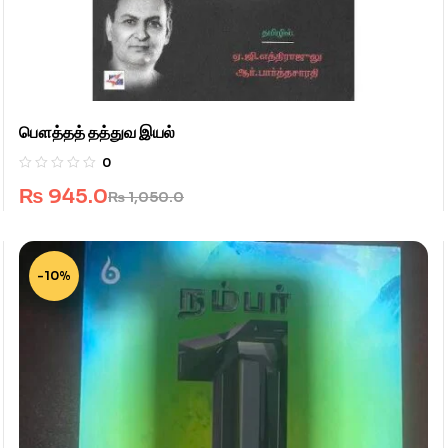
பௌத்தத் தத்துவ இயல்
0
₨
945.0
₨
1,050.0
-10%