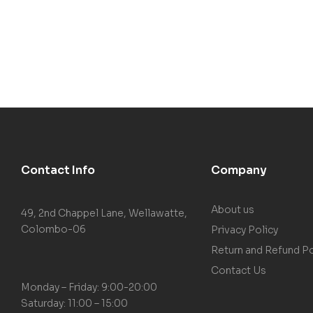
Contact Info
Company
About us
49, 2nd Chappel Lane, Wellawatte,
Colombo-06
Privacy Policy
Return and Refund Po
Contact Us
Monday – Friday: 9:00-20:00
Saturday: 11:00 – 15:00