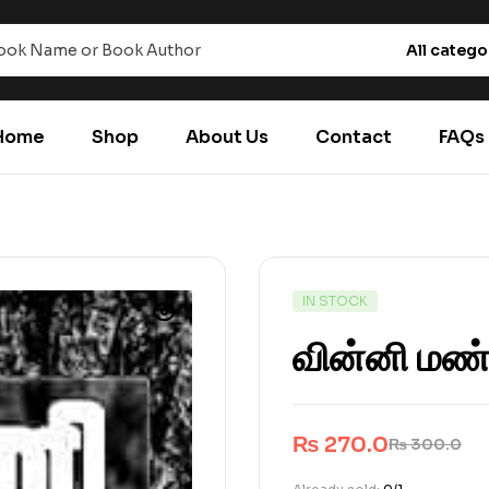
All catego
Home
Shop
About Us
Contact
FAQs
IN STOCK
வின்னி மண்
₨
270.0
₨
300.0