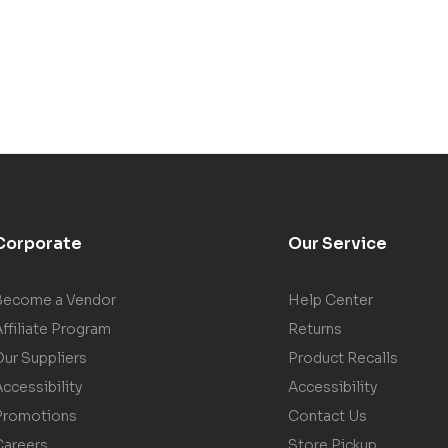
Corporate
Our Service
Become a Vendor
Help Center
ffiliate Program
Returns
Our Suppliers
Product Recalls
ccessibility
Accessibility
Promotions
Contact Us
Careers
Store Pickup