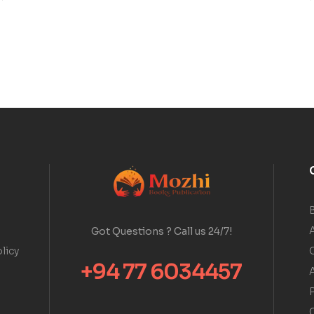
A
Got Questions ? Call us 24/7!
licy
+94 77 6034457
A