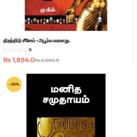
திறந்திடு சீஸேம் -அபூர்வ வரலாறு.
0
₨
1,854.0
₨
2,060.0
-10%