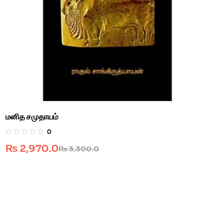
மனித சமுதாயம்
0
₨
2,970.0
₨
3,300.0