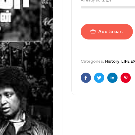
Already sold:
0/1
Add to cart
Categories:
History
,
LIFE 
Facebook
Twitter
Linkedin
Pint