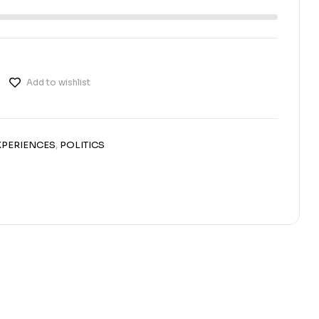
Add to wishlist
EXPERIENCES
,
POLITICS
erest