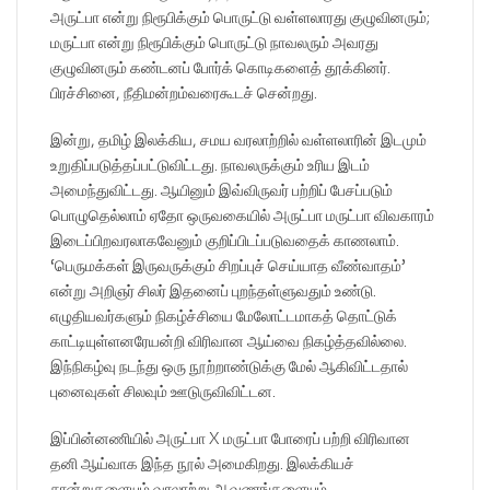
அருட்பா என்று நிரூபிக்கும் பொருட்டு வள்ளலாரது குழுவினரும்;
மருட்பா என்று நிரூபிக்கும் பொருட்டு நாவலரும் அவரது
குழுவினரும் கண்டனப் போர்க் கொடிகளைத் தூக்கினர்.
பிரச்சினை, நீதிமன்றம்வரைகூடச் சென்றது.
இன்று, தமிழ் இலக்கிய, சமய வரலாற்றில் வள்ளலாரின் இடமும்
உறுதிப்படுத்தப்பட்டுவிட்டது. நாவலருக்கும் உரிய இடம்
அமைந்துவிட்டது. ஆயினும் இவ்விருவர் பற்றிப் பேசப்படும்
பொழுதெல்லாம் ஏதோ ஒருவகையில் அருட்பா மருட்பா விவகாரம்
இடைப்பிறவரலாகவேனும் குறிப்பிடப்படுவதைக் காணலாம்.
‘பெருமக்கள் இருவருக்கும் சிறப்புச் செய்யாத வீண்வாதம்’
என்று அறிஞர் சிலர் இதனைப் புறந்தள்ளுவதும் உண்டு.
எழுதியவர்களும் நிகழ்ச்சியை மேலோட்டமாகத் தொட்டுக்
காட்டியுள்ளனரேயன்றி விரிவான ஆய்வை நிகழ்த்தவில்லை.
இந்நிகழ்வு நடந்து ஒரு நூற்றாண்டுக்கு மேல் ஆகிவிட்டதால்
புனைவுகள் சிலவும் ஊடுருவிவிட்டன.
இப்பின்னணியில் அருட்பா X மருட்பா போரைப் பற்றி விரிவான
தனி ஆய்வாக இந்த நூல் அமைகிறது. இலக்கியச்
சான்றுகளையும் வரலாற்று ஆவணங்களையும்