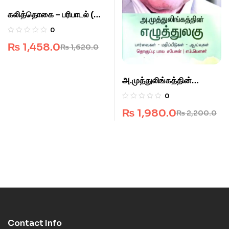
கலித்தொகை – பரிபாடல் (ஒரு
விளிம்புநிலை நோக்கு )
0
₨
1,458.0
₨
1,620.0
அ.முத்துலிங்கத்தின்
எழுத்துலகு
0
₨
1,980.0
₨
2,200.0
Contact Info