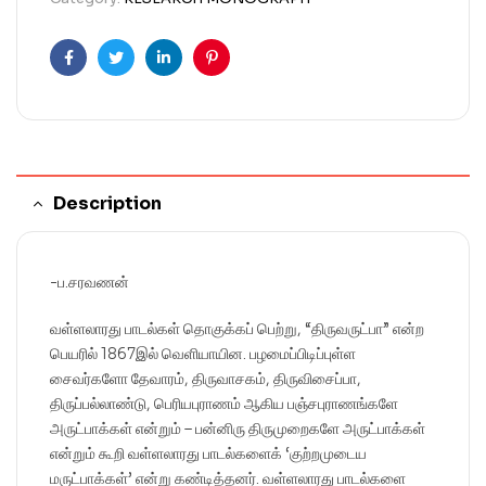
Facebook
Twitter
Linkedin
Pinterest
Description
-ப.சரவணன்
வள்ளலாரது பாடல்கள் தொகுக்கப் பெற்று, “திருவருட்பா” என்ற
பெயரில் 1867இல் வெளியாயின. பழமைப்பிடிப்புள்ள
சைவர்களோ தேவாரம், திருவாசகம், திருவிசைப்பா,
திருப்பல்லாண்டு, பெரியபுராணம் ஆகிய பஞ்சபுராணங்களே
அருட்பாக்கள் என்றும் – பன்னிரு திருமுறைகளே அருட்பாக்கள்
என்றும் கூறி வள்ளலாரது பாடல்களைக் ‘குற்றமுடைய
மருட்பாக்கள்’ என்று கண்டித்தனர். வள்ளலாரது பாடல்களை