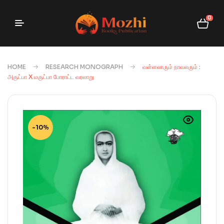
0
HOME
RESEARCH MONOGRAPH
வள்ளலாரும் நாவலரும் :
அருட்பா X மருட்பா போராட்ட வரலாறு
-10%