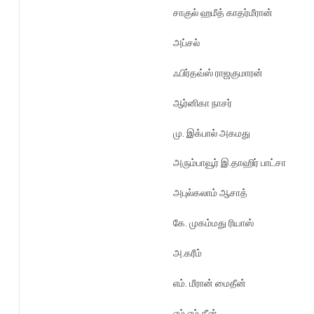
சாகுல் ஹமீத் காதர்மீரான்
அப்சல்
ஃபிர்தவ்ஸ் ராஜகுமாரன்
ஆர்னிகா நாசர்
மு. இக்பால் அகமது
அரும்பாவூர் இ.தாஹிர் பாட்சா
அபுல்கலாம் ஆசாத்
கே. முகம்மது ரியாஸ்
அ.கரீம்
எம். மீரான் மைதீன்
எம்.எம்.தீன்