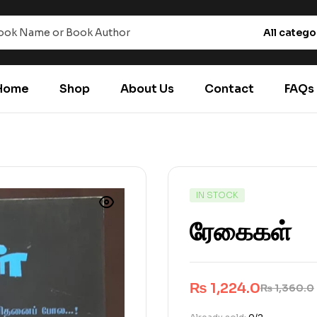
All catego
Home
Shop
About Us
Contact
FAQs
IN STOCK
ரேகைகள்
₨
1,224.0
₨
1,360.0