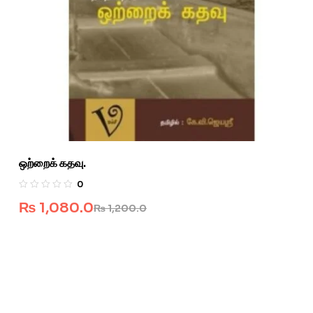
ஒற்றைக் கதவு.
0
₨
1,080.0
₨
1,200.0