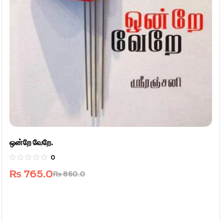
ஒன்றே வேறே.
0
₨
765.0
₨
850.0