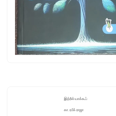
இத்ரீஸ் யாக்கூப்
கா. ரபீக் ராஜா