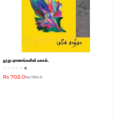
நூறு புராணங்களின் வாசல்.
0
₨
702.0
₨
780.0