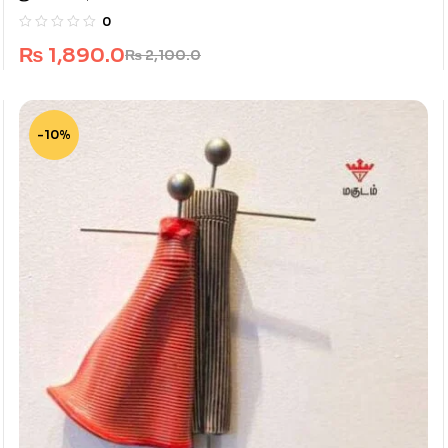
0
₨
1,890.0
₨
2,100.0
-10%