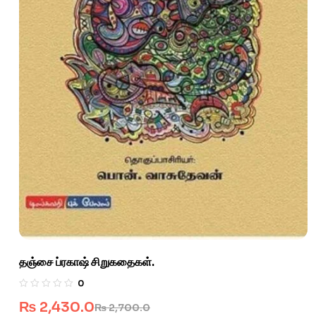
தஞ்சை ப்ரகாஷ் சிறுகதைகள்.
0
₨
2,430.0
₨
2,700.0