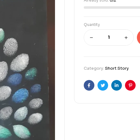
Already sold:
0/2
Quantity
Category:
Short Story
Facebook
Twitter
Linkedin
Pint