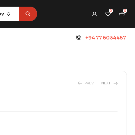
0
0
ry
+94 77 6034457
PREV
NEXT
₨
702.0
₨
780.0
₨
1,080.0
₨
1,200.0