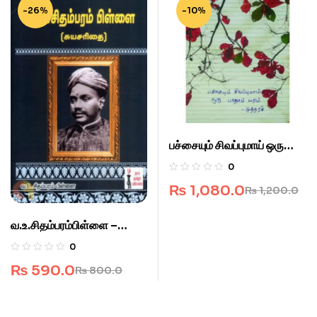
-26%
-10%
பச்சையும் சிவப்புமாய் ஒரு
பாதாம் மரம்
0
₨
1,080.0
₨
1,200.0
வ.உ.சிதம்பரம்பிள்ளை –
சுயசரிதை
0
₨
590.0
₨
800.0