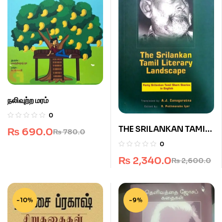
நலிவுற்ற மரம்
0
THE SRILANKAN TAMIL
₨
690.0
₨
780.0
LITERARY LANDSCAPE
0
₨
2,340.0
₨
2,600.0
-10%
-9%