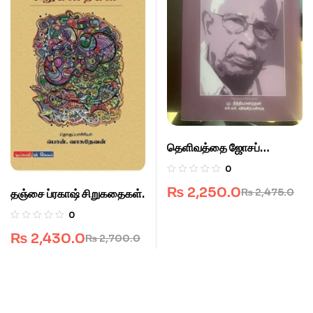
தெளிவத்தை ஜோசப்
கதைகள்.
0
₨
2,250.0
₨
2,475.0
தஞ்சை ப்ரகாஷ் சிறுகதைகள்.
0
₨
2,430.0
₨
2,700.0