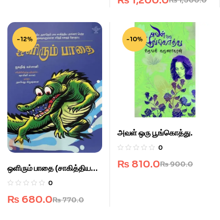
₨
1,200.0
₨
1,300.0
-12%
-10%
அவள் ஒரு பூங்கொத்து.
0
₨
810.0
₨
900.0
ஒளிரும் பாதை (சாகித்திய
அகாடெமி)
0
₨
680.0
₨
770.0