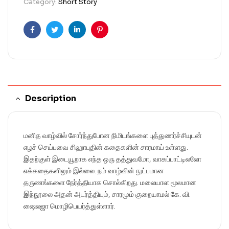
Category:
Short Story
Facebook
Twitter
Linkedin
Pinterest
Description
மனித வாழ்வில் சோர்ந்துபோன நிமிடங்களை புத்துணர்ச்சியுடன்
எழச் செய்பவை சிஹாபுதின் கதைகளின் சாரமாய் உள்ளது.
இதற்குள் இடையூறாக எந்த ஒரு தத்துவமோ, வாகப்பாட்டிலலோ
எக்கதைகளிலும் இல்லை. நம் வாழ்வின் நுட்பமான
தருணங்களை நேர்த்தியாக சொல்கிறது. மலையாள மூலமான
இந்நூலை அதன் அடர்த்தியும், சாரமும் குறையாமல் கே. வி.
ஷைலஜா மொழிபெயர்த்துள்ளார்.