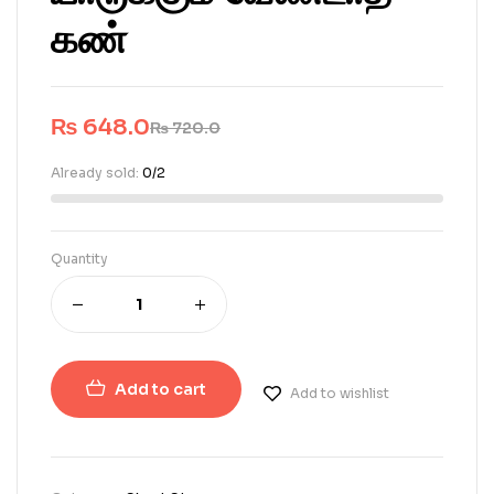
கண்
₨
648.0
₨
720.0
Already sold:
0/2
Quantity
Add to cart
Add to wishlist