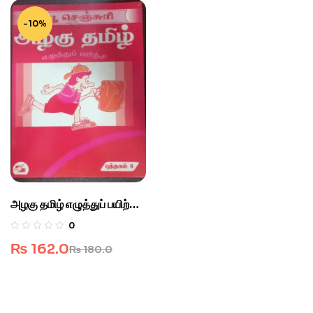
-10%
அழகு தமிழ் எழுத்துப் பயிற்சி
– 4
0
₨
162.0
₨
180.0