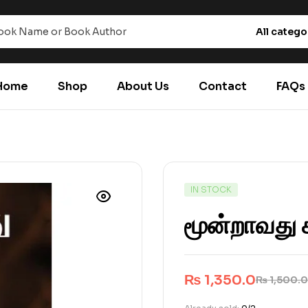
All catego
Home
Shop
About Us
Contact
FAQs
IN STOCK
மூன்றாவது
₨
1,350.0
₨
1,500.0