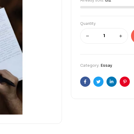
Already sold:
0/2
Quantity
Category:
Essay
Facebook
Twitter
Linkedin
Pint