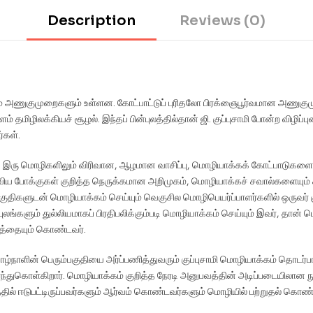
Description
Reviews (0)
ும் அணுகுமுறைகளும் உள்ளன. கோட்பாட்டுப் புரிதலோ பிரக்ஞைபூர்வமான அணுக
் தமிழிலக்கியச் சூழல். இந்தப் பின்புலத்தில்தான் ஜி. குப்புசாமி போன்ற விழிப
்கள்.
ரு மொழிகளிலும் விரிவான, ஆழமான வாசிப்பு, மொழியாக்கக் கோட்பாடுகளைத் த
 போக்குகள் குறித்த நெருக்கமான அறிமுகம், மொழியாக்கச் சவால்களையும் 
திகளுடன் மொழியாக்கம் செய்யும் வெகுசில மொழிபெயர்ப்பாளர்களில் ஒருவர் கு
புலங்களும் துல்லியமாகப் பிரதிபலிக்கும்படி மொழியாக்கம் செய்யும் இவர், தான
த்தையும் கொண்டவர்.
்நாளின் பெரும்பகுதியை அர்ப்பணித்துவரும் குப்புசாமி மொழியாக்கம் தொடர்ப
்ந்துகொள்கிறார். மொழியாக்கம் குறித்த நேரடி அனுபவத்தின் அடிப்படையிலா
தில் ஈடுபட்டிருப்பவர்களும் ஆர்வம் கொண்டவர்களும் மொழியில் பற்றுதல் கொண