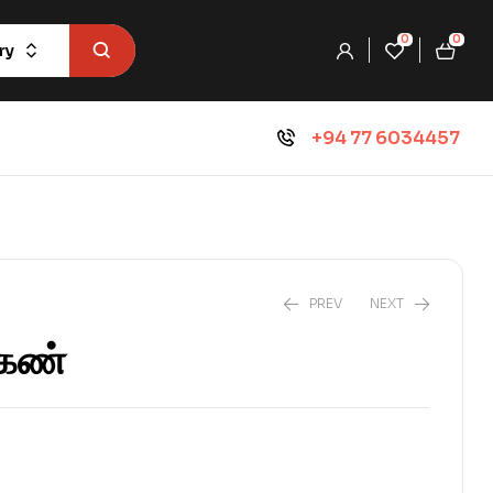
0
0
ry
+94 77 6034457
PREV
NEXT
 கண்
₨
954.0
₨
1,060.0
₨
810.0
₨
900.0