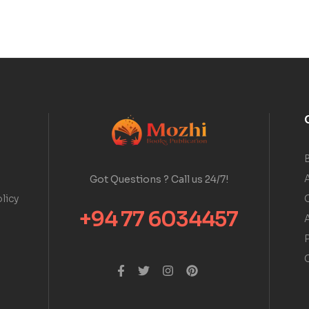
A
Got Questions ? Call us 24/7!
licy
+94 77 6034457
A