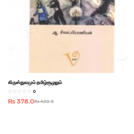
கிருஸ்துவமும் தமிழ்சூழலும்
0
₨
378.0
₨
420.0