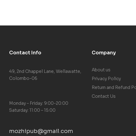
Contact Info
Company
About us
49, 2nd Chappel Lane, Wellawatte,
Colombo-06
Privacy Policy
Return and Refund Po
Contact Us
Monday – Friday: 9:00-20:00
Saturday: 11:00 – 15:00
mozhipub@gmail.com