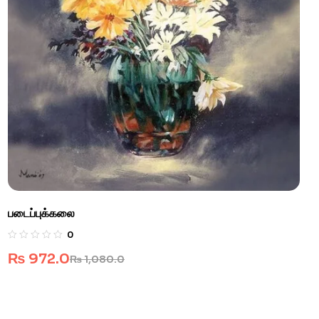
படைப்புக்கலை
0
₨
972.0
₨
1,080.0