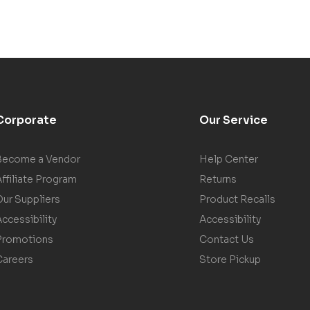
Corporate
Our Service
Become a Vendor
Help Center
ffiliate Program
Returns
Our Suppliers
Product Recalls
ccessibility
Accessibility
Promotions
Contact Us
Careers
Store Pickup