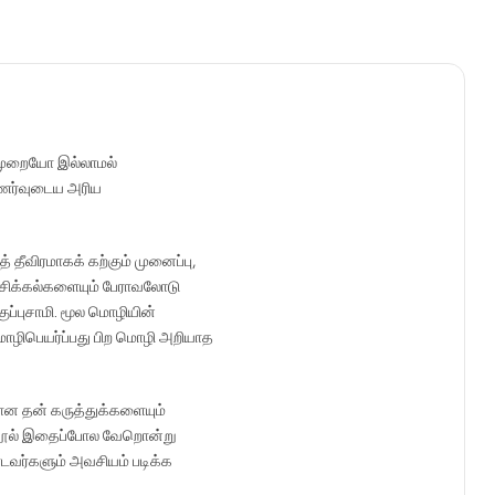
ுமுறையோ இல்லாமல்
்புணர்வுடைய அரிய
ீவிரமாகக் கற்கும் முனைப்பு,
சிக்கல்களையும் பேராவலோடு
ப்புசாமி. மூல மொழியின்
் மொழிபெயர்ப்பது பிற மொழி அறியாத
ான தன் கருத்துக்களையும்
ன நூல் இதைப்போல வேறொன்று
்டவர்களும் அவசியம் படிக்க