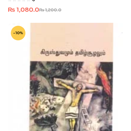
₨
1,080.0
₨
1,200.0
-10%