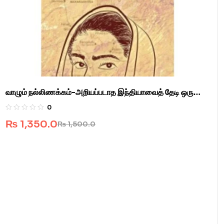
வாழும் நல்லிணக்கம்-அறியப்படாத இந்தியாவைத் தேடி ஒரு
பயணம்.
0
₨
1,350.0
₨
1,500.0