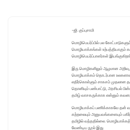
-ஜி. குப்புசாமி
மொழிபெயர்ப்பில் பல கோட்பாடுகள
மொழியாக்கங்கள் உற்பத்தியாகும் களம
மொழிபெயர்ப்பாளர்கள் இயங்குகிறார
இரு மொழிகளிலும் ஆழமான அறிவு, இ
மொழியாக்கம் தொடர்பான உலகளாவிய
எதிர்கொள்ளும் சாகசம் முதலான தகு
தொனியும் பண்பாட்டு, அரசியல் பின்
தமிழ் வாசகருக்காக என்னும் கவன
மொழியாக்கப் பணிக்காகவே தன் வாழ
கற்றலையும் அனுபவங்களையும் பகிர
தமிழில் வந்ததில்லை. மொழியாக்கத்
வேண்டிய நூல் இது.