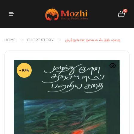
0
HOME
SHORT STORY
முடிந்து போன தசையாடல் பற்றிய கதை
-10%