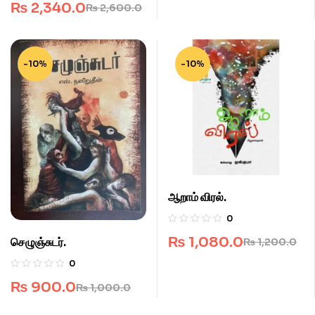
₨
2,340.0
₨
2,600.0
-10%
-10%
ஆறாம் விரல்.
0
₨
1,080.0
செழுஞ்சுடர்.
₨
1,200.0
0
₨
900.0
₨
1,000.0