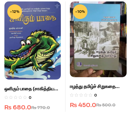
-12%
-10%
ஈழத்து தமிழ்ச் சிறுகதை
ஒளிரும் பாதை (சாகித்திய
வரலாறு.
அகாடெமி)
0
0
₨
450.0
₨
500.0
₨
680.0
₨
770.0