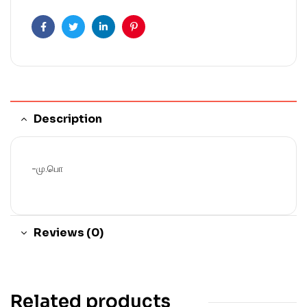
Facebook
Twitter
Linkedin
Pinterest
Description
-மு.பொ
Reviews (0)
Related products