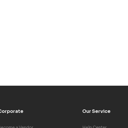
Corporate
Our Service
Become a Vendor
Help Center