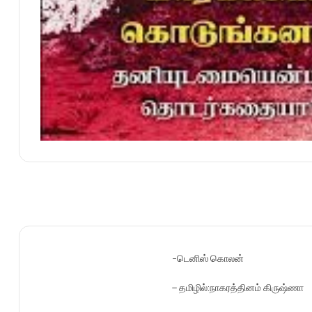
-டெனிஸ் கொலன்
– தமிழில்:நாகரத்தினம் கிருஷ்ணா