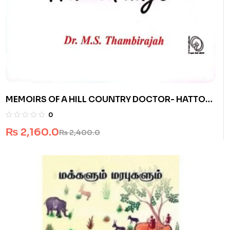
MEMOIRS OF A HILL COUNTRY DOCTOR- HATTON
DAYS
0
₨
2,160.0
₨
2,400.0