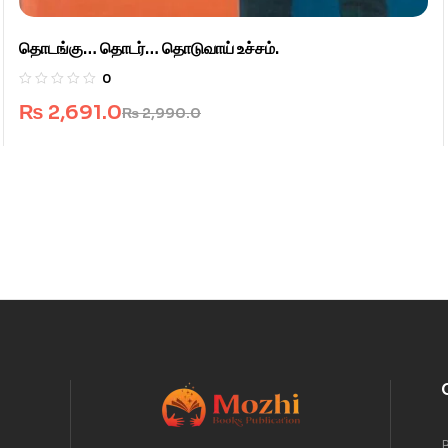
தொடங்கு… தொடர்… தொடுவாய் உச்சம்.
0
₨
2,691.0
₨
2,990.0