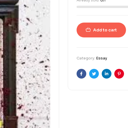
Already sold:
0/1
Add to cart
Category:
Essay
Facebook
Twitter
Linkedin
Pint