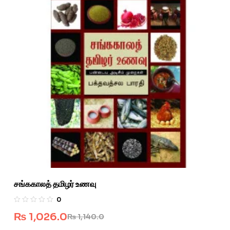
சங்ககாலத் தமிழர் உணவு
0
₨
1,026.0
₨
1,140.0