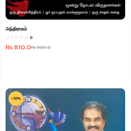
அந்திராகம்
0
₨
810.0
₨
900.0
-10%