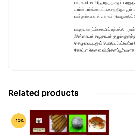
மார்க்ஸியச் சிந்தாந்தத்தைப் பழுத
கார்ல் மார்க்ஸ் கட்டமைத்திருக்கும
மாற்றங்களைக் கொண்டுவருவதில் பெர
மானுட வாழ்க்கையில் உற்பத்தி, நுகர
இன்றையச் சமுதாயச் சூழல் குறித்து
செழுமையுடனும் பொதியப்பட்டுள்ள
கோட்பாடுகளை விமர்சனப்பூர்வமாக 
Related products
-10%