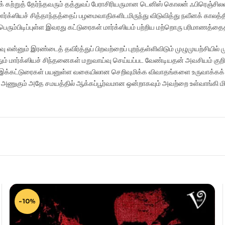
றக் கற்றுத் தேர்ந்தவரும் தத்துவப் பேராசிரியருமான டெனிஸ் கொலன் ஃபிரெஞ்சில
் மார்க்ஸியச் சித்தாந்தத்தைப் பழமைவாதிகளிடமிருந்து விடுவித்து நவீனக் காலத்தி
ும்பிடிப்புள்ள இவரது கட்டுரைகள் மார்க்ஸியம் பற்றிய மற்றொரு பரிமாணத்தைத
்வு என்னும் இரண்டைத் தவிர்த்துப் பிறவற்றைப் புறந்தள்ளிவிடும் முழுமுயற்சியில
ம் மார்க்ஸியச் சிந்தனைகள் மறுவாய்வு செய்யப்பட வேண்டியதன் அவசியம் குறித்
 இக்கட்டுரைகள் பயனுள்ள வகையிலான செறிவுமிக்க விவாதங்களை உருவாக்கக் கூ
அணுகும் அதே சமயத்தில் ஆக்கப்பூர்வமான ஒன்றாகவும் அவற்றை உள்வாங்கி மிளி
-10%