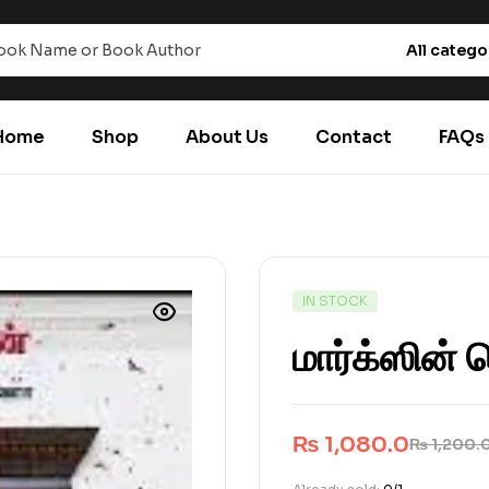
All catego
Home
Shop
About Us
Contact
FAQs
IN STOCK
மார்க்ஸின்
₨
1,080.0
₨
1,200.