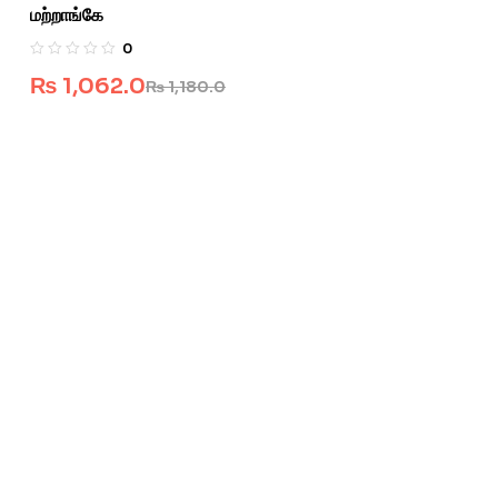
மற்றாங்கே
0
₨
1,062.0
₨
1,180.0