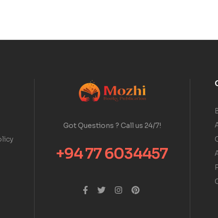
A
Got Questions ? Call us 24/7!
licy
+94 77 6034457
A