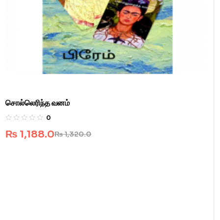
சொல்லெரிந்த வனம்
0
₨
1,188.0
₨
1,320.0