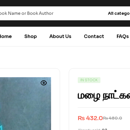
All catego
Home
Shop
About Us
Contact
FAQs
IN STOCK
மழை நாட்கள
₨
432.0
₨
480.0