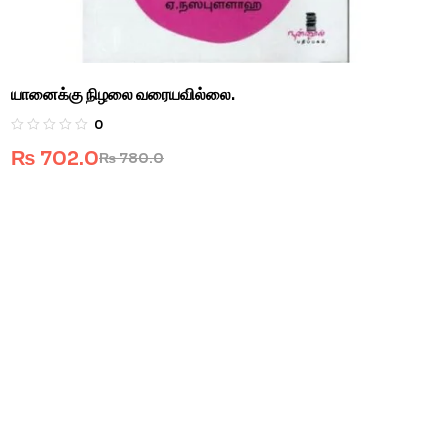
யானைக்கு நிழலை வரையவில்லை.
0
₨
702.0
₨
780.0