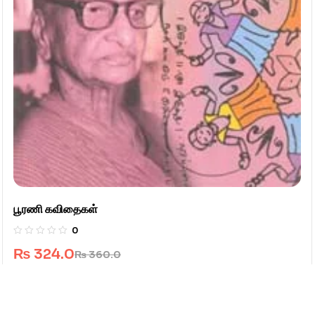
பூரணி கவிதைகள்
0
₨
324.0
₨
360.0