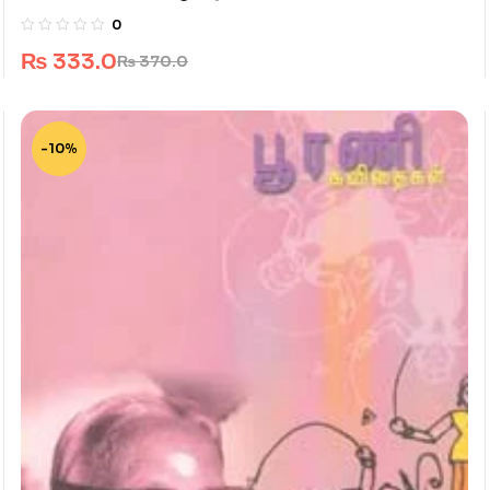
0
₨
333.0
₨
370.0
-10%