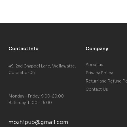
Contact Info
Company
About us
49, 2nd Chappel Lane, Wellawatte,
Colombo-06
Privacy Policy
Return and Refund Po
Contact Us
Monday – Friday: 9:00-20:00
Saturday: 11:00 – 15:00
mozhipub@gmail.com