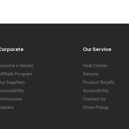
Corporate
Our Service
Become a Vendor
Help Center
ffiliate Program
Returns
Our Suppliers
Product Recalls
ccessibility
Accessibility
Promotions
Contact Us
Careers
Store Pickup