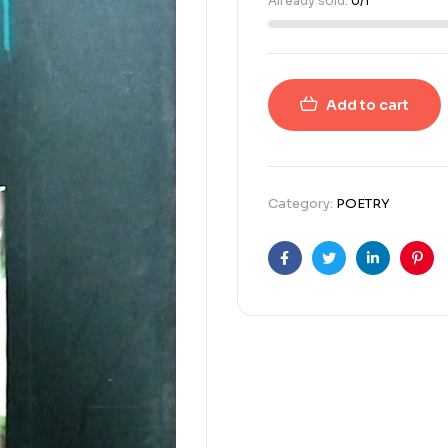
Already sold:
0/1
Add to cart
Category:
POETRY
Facebook
Twitter
Linkedin
Pint