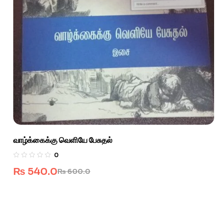
வாழ்க்கைக்கு வெளியே பேசுதல்
0
₨
540.0
₨
600.0