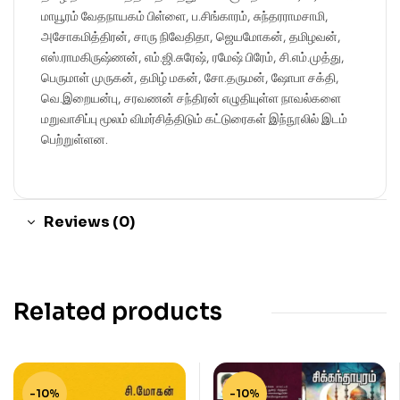
மாயூரம் வேதநாயகம் பிள்ளை, ப.சிங்காரம், சுந்தரராமசாமி,
அசோகமித்திரன், சாரு நிவேதிதா, ஜெயமோகன், தமிழவன்,
எஸ்.ராமகிருஷ்ணன், எம்.ஜி.சுரேஷ், ரமேஷ் பிரேம், சி.எம்.முத்து,
பெருமாள் முருகன், தமிழ் மகன், சோ.தருமன், ஷோபா சக்தி,
வெ.இறையன்பு, சரவணன் சந்திரன் எழுதியுள்ள நாவல்களை
மறுவாசிப்பு மூலம் விமர்சித்திடும் கட்டுரைகள் இந்நூலில் இடம்
பெற்றுள்ளன.
Reviews (0)
Related products
-10%
-10%