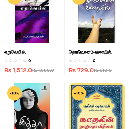
ஏறுவெயில்.
தொடுவானம் வரையில்.
0
0
₨
1,512.0
₨
729.0
₨
1,680.0
₨
810.0
-10%
-10%