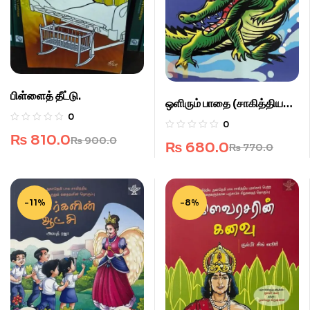
பிள்ளைத் தீட்டு.
ஒளிரும் பாதை (சாகித்திய
0
அகாடெமி)
0
₨
810.0
₨
900.0
₨
680.0
₨
770.0
-11%
-8%