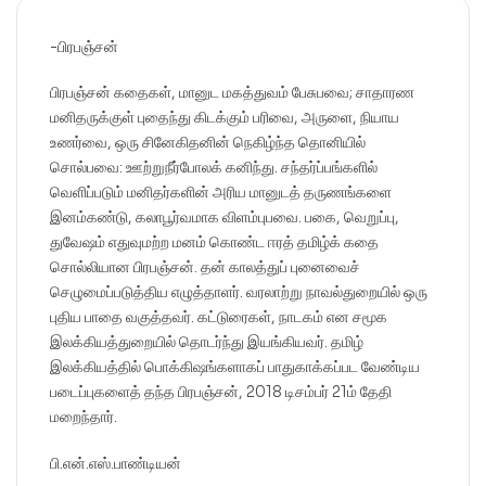
-பிரபஞ்சன்
பிரபஞ்சன் கதைகள், மானுட மகத்துவம் பேசுபவை; சாதாரண
மனிதருக்குள் புதைந்து கிடக்கும் பரிவை, அருளை, நியாய
உணர்வை, ஒரு சினேகிதனின் நெகிழ்ந்த தொனியில்
சொல்பவை: ஊற்றுநீர்போலக் கனிந்து. சந்தர்ப்பங்களில்
வெளிப்படும் மனிதர்களின் அரிய மானுடத் தருணங்களை
இனம்கண்டு, கலாபூர்வமாக விளம்புபவை. பகை, வெறுப்பு,
துவேஷம் எதுவுமற்ற மனம் கொண்ட ஈரத் தமிழ்க் கதை
சொல்லியான பிரபஞ்சன். தன் காலத்துப் புனைவைச்
செழுமைப்படுத்திய எழுத்தாளர். வரலாற்று நாவல்துறையில் ஒரு
புதிய பாதை வகுத்தவர். கட்டுரைகள், நாடகம் என சமூக
இலக்கியத்துறையில் தொடர்ந்து இயங்கியவர். தமிழ்
இலக்கியத்தில் பொக்கிஷங்களாகப் பாதுகாக்கப்பட வேண்டிய
படைப்புகளைத் தந்த பிரபஞ்சன், 2018 டிசம்பர் 21ம் தேதி
மறைந்தார்.
பி.என்.எஸ்.பாண்டியன்