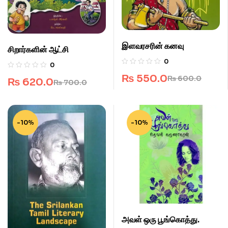
இளவரசரின் கனவு
சிறார்களின் ஆட்சி
0
0
₨
550.0
₨
600.0
₨
620.0
₨
700.0
-10%
-10%
அவள் ஒரு பூங்கொத்து.