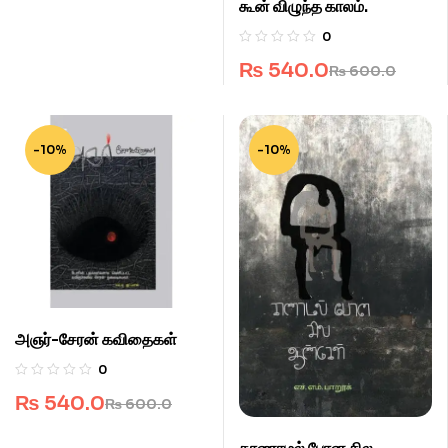
கூன் விழுந்த காலம்.
0
₨
540.0
₨
600.0
-10%
-10%
அஞர்-சேரன் கவிதைகள்
0
₨
540.0
₨
600.0