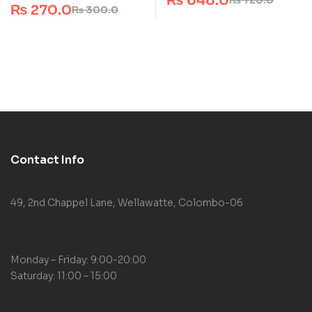
₨
648.0
₨
720.0
₨
270.0
₨
300.0
Contact Info
49, 2nd Chappel Lane, Wellawatte, Colombo-06
Monday – Friday: 9:00-20:00
Saturday: 11:00 – 15:00