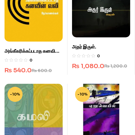
அதர் இருள்.
அங்கீகரிக்கப்படாத கனவின்
0
வலி.
0
₨
1,080.0
₨
1,200.0
₨
540.0
₨
600.0
-10%
-10%