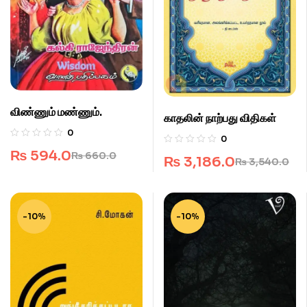
விண்ணும் மண்ணும்.
காதலின் நாற்பது விதிகள்
0
0
₨
594.0
₨
660.0
₨
3,186.0
₨
3,540.0
-10%
-10%