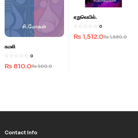
ஏறுவெயில்.
0
₨
1,512.0
₨
1,680.0
கமலி
0
₨
810.0
₨
900.0
Contact Info