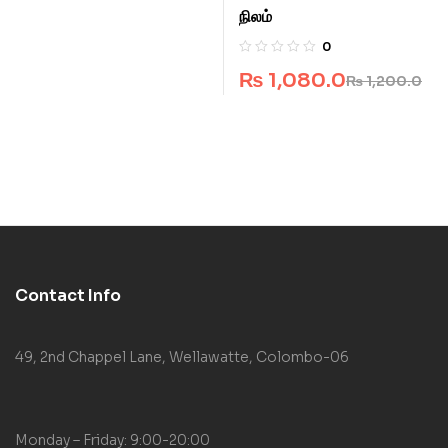
நிலம்
0
₨
1,080.0
₨
1,200.0
Contact Info
49, 2nd Chappel Lane, Wellawatte, Colombo-06
Monday – Friday: 9:00-20:00