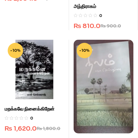
அந்திராகம்
0
₨
810.0
₨
900.0
-10%
-10%
மறக்கவே நினைக்கிறேன்
0
₨
1,620.0
₨
1,800.0