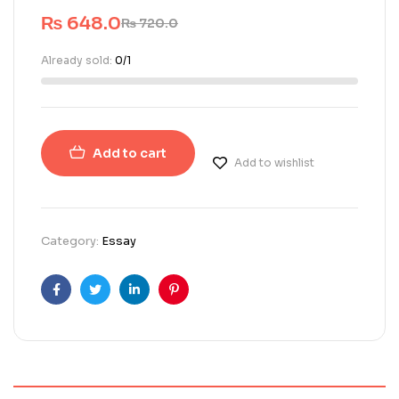
₨
648.0
₨
720.0
Already sold:
0/1
Add to cart
Add to wishlist
Category:
Essay
Facebook
Twitter
Linkedin
Pinterest