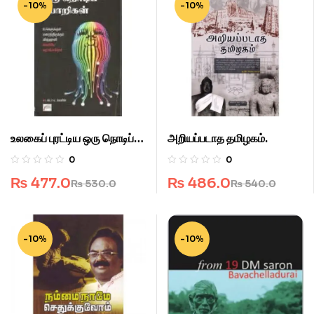
-10%
-10%
உலகைப் புரட்டிய ஒரு நொடிப்
அறியப்படாத தமிழகம்.
பொறிகள்.
0
0
₨
477.0
₨
486.0
₨
530.0
₨
540.0
-10%
-10%