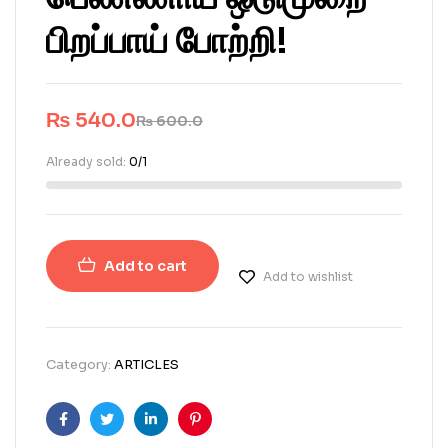
பிறப்பாய் போற்றி!
₨
540.0
₨
600.0
Already sold:
0/1
Add to cart
Add to wishlist
Category:
ARTICLES
Facebook
Twitter
Linkedin
Pinterest