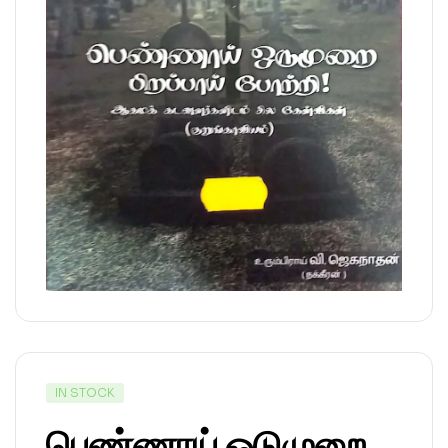
IN STOCK
பெண்ணாய் ஒடுமுறை