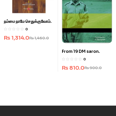
நம்மை நாமே செதுக்குவோம்.
0
₨
1,314.0
₨
1,460.0
From 19 DM saron.
0
₨
810.0
₨
900.0