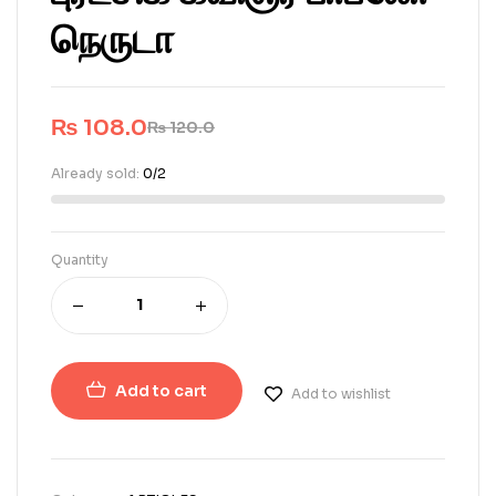
நெருடா
₨
108.0
₨
120.0
Already sold:
0/2
Quantity
Add to cart
Add to wishlist