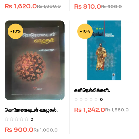
₨
1,620.0
₨
810.0
₨
1,800.0
₨
900.0
-10%
-10%
களிநெல்லிக்கனி.
0
₨
1,242.0
கொரோனாவுடன் வாழுதல்.
₨
1,380.0
0
₨
900.0
₨
1,000.0