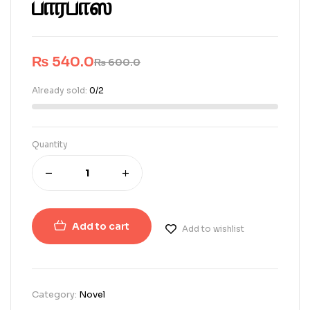
பாரபாஸ்
₨
540.0
₨
600.0
Already sold:
0/2
Quantity
Add to cart
Add to wishlist
Category:
Novel