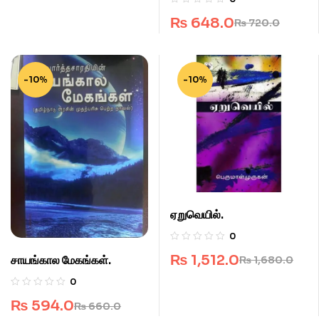
₨
648.0
₨
720.0
-10%
-10%
ஏறுவெயில்.
0
₨
1,512.0
சாயங்கால மேகங்கள்.
₨
1,680.0
0
₨
594.0
₨
660.0