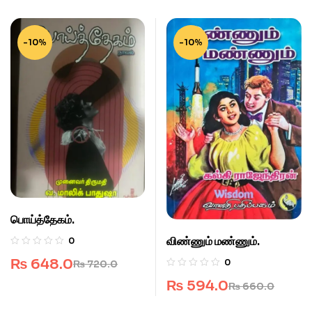
-10%
-10%
பொய்த்தேகம்.
விண்ணும் மண்ணும்.
0
₨
648.0
0
₨
720.0
₨
594.0
₨
660.0