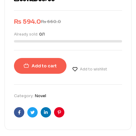
₨
594.0
₨
660.0
Already sold:
0/1
Add to cart
Add to wishlist
Category:
Novel
Facebook
Twitter
Linkedin
Pinterest