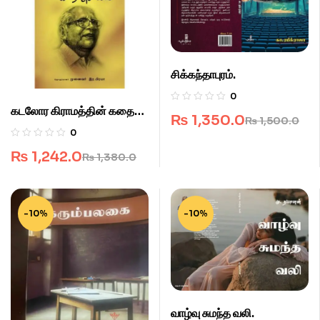
சிக்கந்தாபுரம்.
0
கடலோர கிராமத்தின் கதை
₨
1,350.0
₨
1,500.0
சொல்லி.
0
₨
1,242.0
₨
1,380.0
-10%
-10%
வாழ்வு சுமந்த வலி.