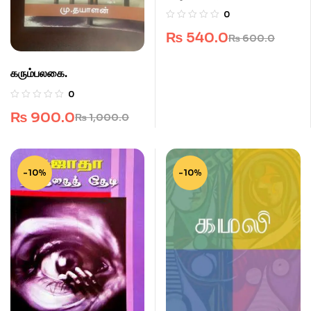
0
₨
540.0
₨
600.0
கரும்பலகை.
0
₨
900.0
₨
1,000.0
-10%
-10%