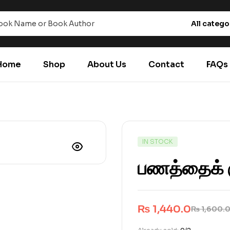
All catego
Home
Shop
About Us
Contact
FAQs
IN STOCK
பணத்தைக் கு
₨
1,440.0
₨
1,600.