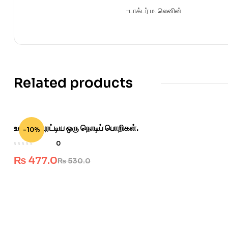
-டாக்டர் ம. லெனின்
Related products
உலகைப் புரட்டிய ஒரு நொடிப் பொறிகள்.
-10%
0
₨
477.0
₨
530.0