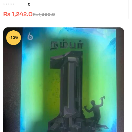
ஆய்வுகள்.
0
₨
1,242.0
₨
1,380.0
-10%