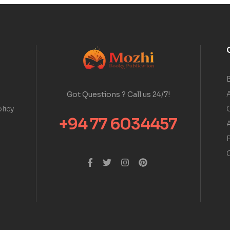
A
Got Questions ? Call us 24/7!
licy
+94 77 6034457
A