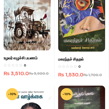
உழவர் எழுச்சி பயணம்
மகரந்தச் சிதறல்
0
0
₨
3,510.0
₨
3,900.0
₨
1,530.0
₨
1,700.0
-10%
-10%