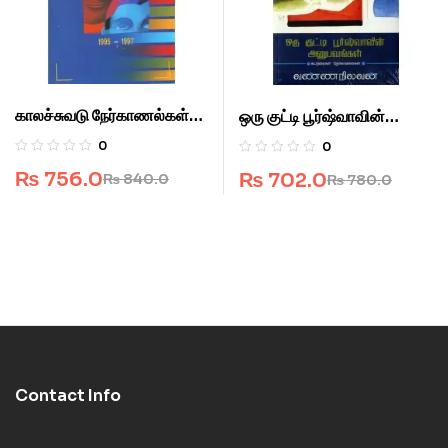
காலச்சுவடு நேர்காணல்கள்
ஒரு குட்டி பூர்ஷ்வாவின்
1995-1997
அனுபவங்கள்
0
0
₨
756.0
₨
702.0
₨
840.0
₨
780.0
Contact Info