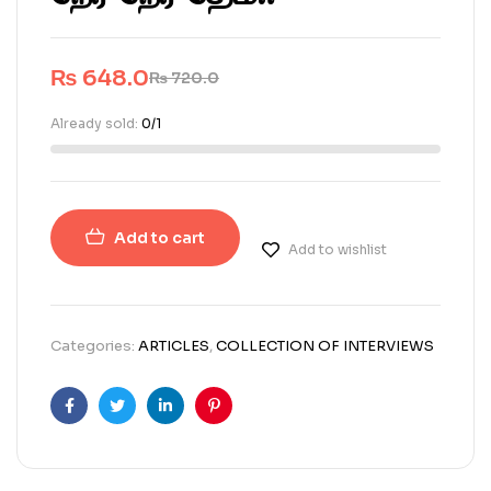
₨
648.0
₨
720.0
Already sold:
0/1
Add to cart
Add to wishlist
Categories:
ARTICLES
,
COLLECTION OF INTERVIEWS
Facebook
Twitter
Linkedin
Pinterest