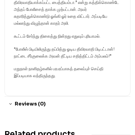
தீவிரவாதியாக்கப்பட்ட பைத்தியம்டா.” என்று கத்திக்கொண்டே
அந்தப் போலீசைத் தாக்க முற்பட்டான். அவர்
சுதாரித்துக்கொண்டு ஓங்கி ஓர் உதை விட்டார். அப்படியே
மல்லாந்து விழுந்தான் காதர் அலி.
கூட்டம் சேர்ந்து திகைத்து நின்றது எதுவும் புரியாமல்.
“போலீஸ் பிடியிலிருந்து தப்பித்து ஓடிய தீவிரவாதி பிடிபட்டான்!
நாட்டை சீர்குலைக்க அவன் தீட்டிய சதித்திட்டம் அம்பலம்!”
மறுநாள் நாளிதழ்களில் பரபரப்பாகத் தலைப்புச் செய்தி
இப்படியாக வந்திருந்தது.
Reviews (0)
Related products