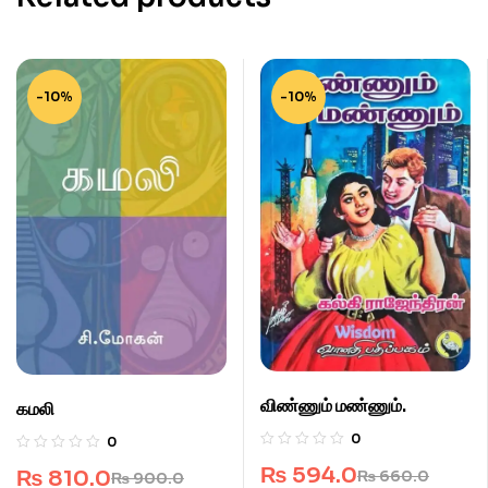
-10%
-10%
விண்ணும் மண்ணும்.
கமலி
0
0
₨
594.0
₨
810.0
₨
660.0
₨
900.0