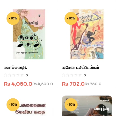
-10%
-10%
மணல் சமாதி.
பரலோக வசிப்பிடங்கள்
0
0
₨
4,050.0
₨
702.0
₨
4,500.0
₨
780.0
-10%
-10%