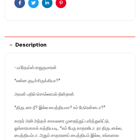
Facebook
Twitter
Linkedin
Pinterest
Description
-ஃபிர்தவ்ஸ் ராஜகுமாரன்
“என்ன குடிச்சிருக்கியா?”
அவன் பதில் சொல்லாமல் நின்றான்.
“திருடனா நீ? இல்ல பைத்தியமா? உம் பேரென்னடா?”
காதர் அலி அந்தக் காவலரை முறைத்துப் பார்த்துவிட்டு,
ஓங்காரமாகக் கத்தியபடி, “எம் பேரு காதரலிடா. நா திருடனல்ல,
பைத்தியம்டா. அதும் சாதாரணப் பைத்தியம் இல்ல, உங்களால