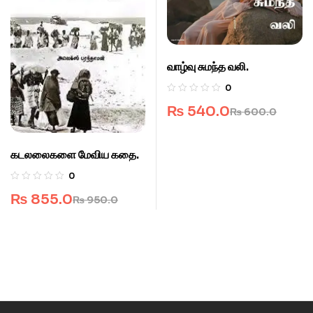
வாழ்வு சுமந்த வலி.
0
₨
540.0
₨
600.0
கடலலைகளை மேவிய கதை.
0
₨
855.0
₨
950.0