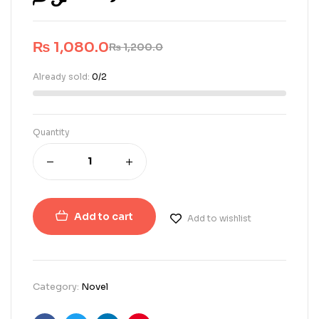
₨
1,080.0
₨
1,200.0
Already sold:
0/2
Quantity
Add to cart
Add to wishlist
Category:
Novel