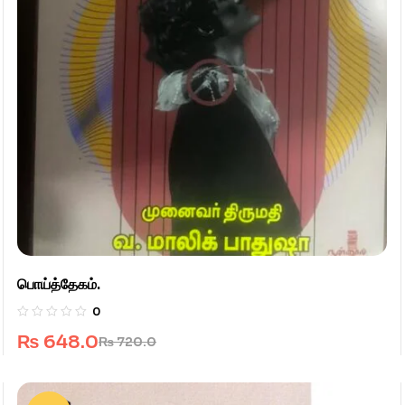
பொய்த்தேகம்.
0
₨
648.0
₨
720.0