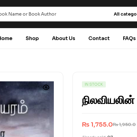
All catego
Home
Shop
About Us
Contact
FAQs
IN STOCK
நிலவியலின் 
₨
1,755.0
₨
1,950.0