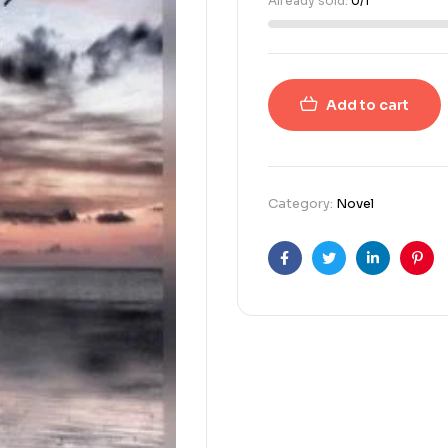
Already sold:
0/1
Add to cart
Category:
Novel
Facebook
Twitter
Linkedin
Pint