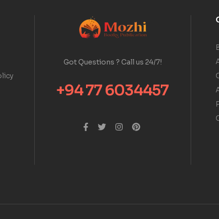
A
Got Questions ? Call us 24/7!
licy
+94 77 6034457
A