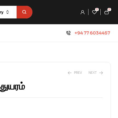
0
0
ry
+94 77 6034457
PREV
NEXT
துயரம்
₨
1,350.0
₨
1,500.0
₨
810.0
₨
900.0