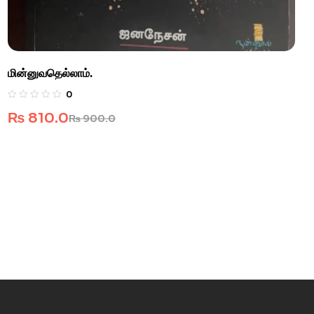
மின்னுவதெல்லாம்.
0
₨
810.0
₨
900.0