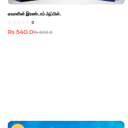
ஏவாளின் இரண்டாம் ஆப்பிள்.
0
₨
540.0
₨
600.0