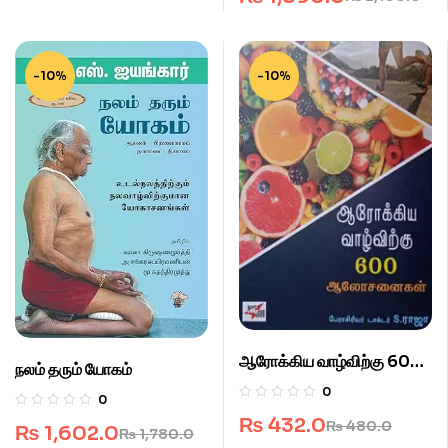
-10%
-10%
ஆரோக்கிய வாழ்விற்கு 600
நலம் தரும் யோகம்
ஆலோசனைகள்
0
0
₨
432.0
₨
480.0
₨
1,602.0
₨
1,780.0