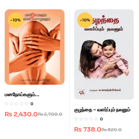
-10%
-10%
மனநோய்களும்
மனக்கோளாறுகளும்
0
குழந்தை – வளர்ப்பும் நலனும்
₨
2,430.0
₨
2,700.0
0
₨
738.0
₨
820.0