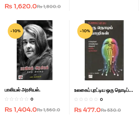
₨
1,620.0
₨
1,800.0
-10%
-10%
பாலியல் அரசியல்.
உலகைப் புரட்டிய ஒரு நொடிப்
பொறிகள்.
0
0
₨
1,404.0
₨
477.0
₨
1,560.0
₨
530.0