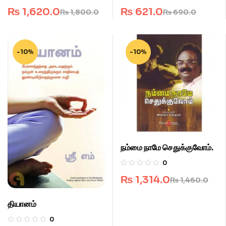
₨
1,620.0
₨
621.0
₨
1,800.0
₨
690.0
-10%
-10%
நம்மை நாமே செதுக்குவோம்.
0
₨
1,314.0
₨
1,460.0
தியானம்
0