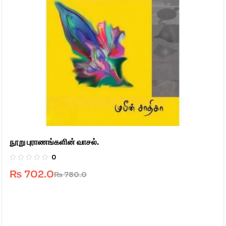
நூறு புராணங்களின் வாசல்.
0
₨
702.0
₨
780.0