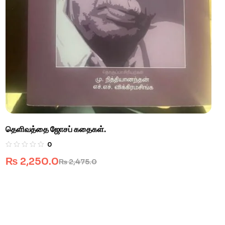
தெளிவத்தை ஜோசப் கதைகள்.
0
₨
2,250.0
₨
2,475.0