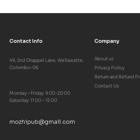
Contact Info
Company
About us
49, 2nd Chappel Lane, Wellawatte,
Colombo-06
Privacy Policy
Return and Refund Po
Contact Us
Monday – Friday: 9:00-20:00
Saturday: 11:00 – 15:00
mozhipub@gmail.com