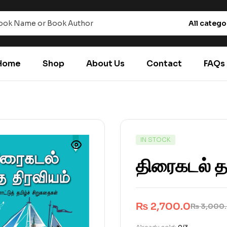
All catego
Home
Shop
About Us
Contact
FAQs
IN STOCK
திரைகடல் த
₨
2,700.0
₨
3,000