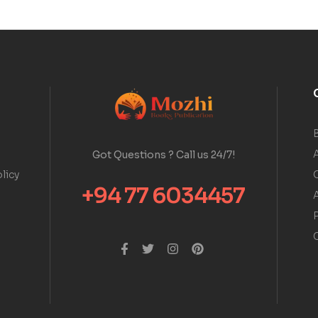
A
Got Questions ? Call us 24/7!
licy
+94 77 6034457
A