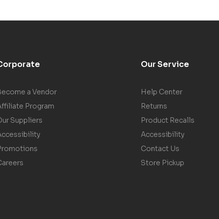
Corporate
Our Service
Become a Vendor
Help Center
ffiliate Program
Returns
Our Suppliers
Product Recalls
ccessibility
Accessibility
Promotions
Contact Us
Careers
Store Pickup