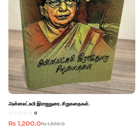
அன்னலட்சுமி இராஜதுரை. சிறுகதைகள்.
0
₨
1,200.0
₨
1,300.0