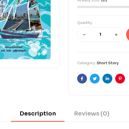
Already sold:
0/3
Quantity
Category:
Short Story
Facebook
Twitter
Linkedin
Pint
Description
Reviews (0)