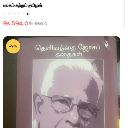
உலகம் சுற்றும் தமிழன்.
0
₨
594.0
₨
660.0
-9%