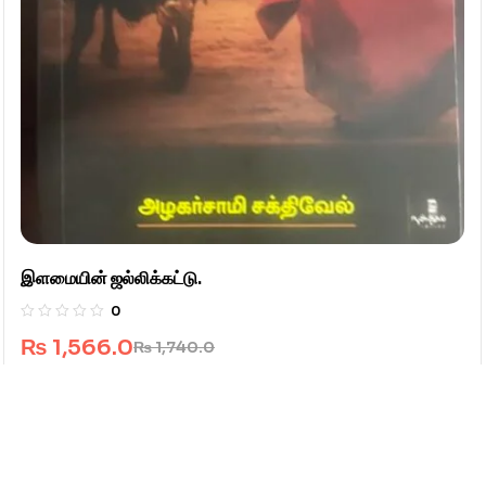
இளமையின் ஜல்லிக்கட்டு.
0
₨
1,566.0
₨
1,740.0