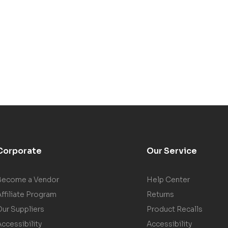
Corporate
Our Service
Become a Vendor
Help Center
ffiliate Program
Returns
Our Suppliers
Product Recalls
ccessibility
Accessibility