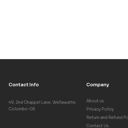
Contact Info
Company
About us
49, 2nd Chappel Lane, Wellawatte,
Colombo-06
Privacy Policy
Return and Refund Po
Contact Us