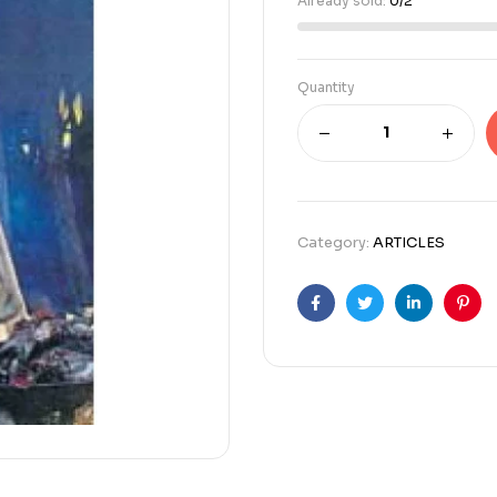
Already sold:
0/2
Quantity
Category:
ARTICLES
Facebook
Twitter
Linkedin
Pint