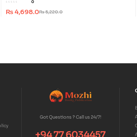
0
₨
4,698.0
₨
5,220.0
A
Got Questions ? Call us 24/7!
licy
+94 77 6034457
A