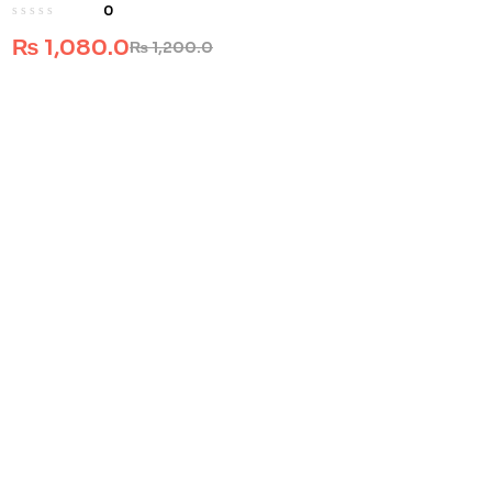
0
₨
1,080.0
₨
1,200.0