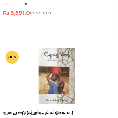
0
₨
3,591.0
₨
3,990.0
-10%
ஏழாவது ஊழி (சுற்றுச்சூழல் கட்டுரைகள்.)