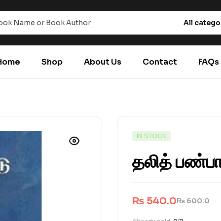
All catego
Home
Shop
About Us
Contact
FAQs
IN STOCK
தலித் பண்ப
₨
540.0
₨
600.0