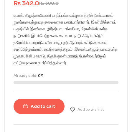
₨
342.0
₨
380.0
ஏ.என். கிருஷ்ணவேணி யாழ்ப்பல்லைக்ழககத்தில் நீண்டகாலம்
நுண்கலைத்துறை தலைவராக பணியாற்றினார். இவர் இக்காலப்
பகுதியில் இலங்கை, இந்தியா, மலேசியா, பிரான்ஸ் போன்ற
நாடுகளில் இடம்பெற்ற உலக சைவ மாநாடு 3ஆம், 4ஆம்
ஐரோப்பிய மாநாடுகளில் பங்குபற்றி ஆய்வுக் கட்டுரைகளை
சமர்ப்பித்துள்ளார். சுவிற்ஸலாந்திலும், இலண்டனிலும் நடைபெற்ற
முருகபக்தி மாநாடு, திருக்குறள் மாநாடு போன்றவற்றிலும்
கட்டுரைகளை சமர்ப்பித்துள்ளார்.
Already sold:
0/1
Add to cart
Add to wishlist