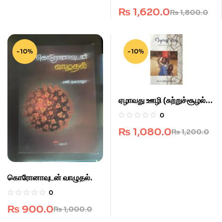
₨
1,620.0
₨
1,800.0
-10%
-10%
ஏழாவது ஊழி (சுற்றுச்சூழல்
கட்டுரைகள்.)
0
₨
1,080.0
₨
1,200.0
கொரோனாவுடன் வாழுதல்.
0
₨
900.0
₨
1,000.0