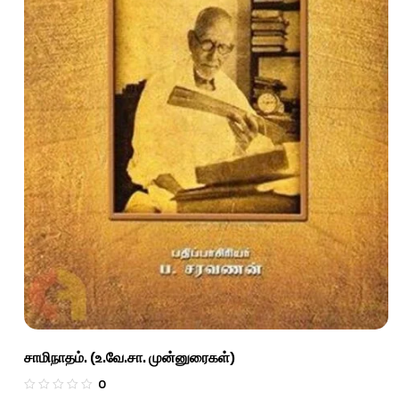
சாமிநாதம். (உ.வே.சா. முன்னுரைகள்)
0