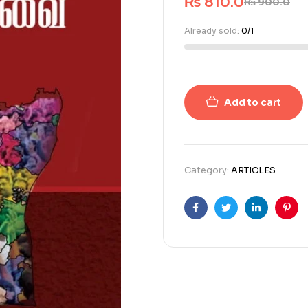
₨
810.0
₨
900.0
Already sold:
0/1
Add to cart
Category:
ARTICLES
Facebook
Twitter
Linkedin
Pint