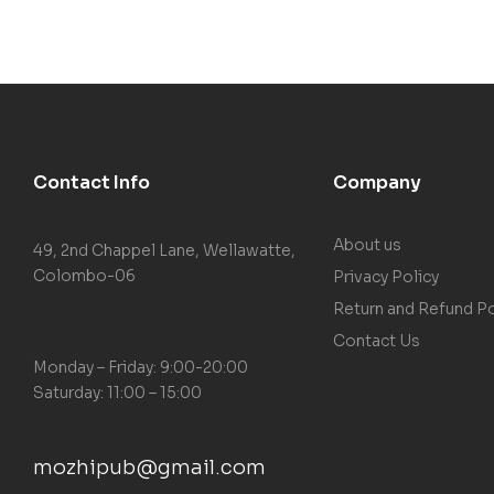
Contact Info
Company
About us
49, 2nd Chappel Lane, Wellawatte,
Colombo-06
Privacy Policy
Return and Refund Po
Contact Us
Monday – Friday: 9:00-20:00
Saturday: 11:00 – 15:00
mozhipub@gmail.com