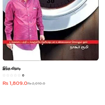
இந்த விநாடி
0
₨
1,809.0
₨
2,010.0