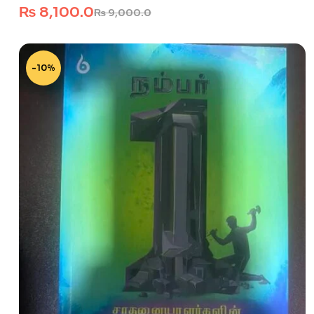
₨
8,100.0
₨
9,000.0
-10%