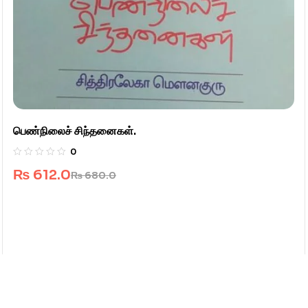
பெண்நிலைச் சிந்தனைகள்.
0
₨
612.0
₨
680.0