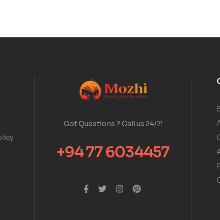
A
Got Questions ? Call us 24/7!
licy
+94 77 6034457
A