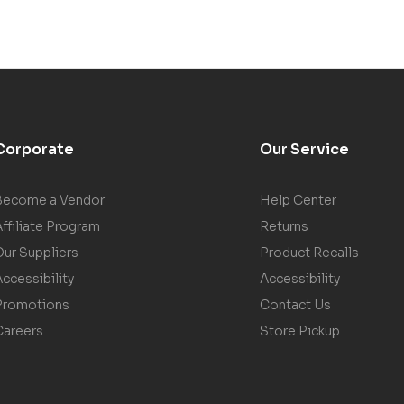
Corporate
Our Service
Become a Vendor
Help Center
ffiliate Program
Returns
Our Suppliers
Product Recalls
ccessibility
Accessibility
Promotions
Contact Us
Careers
Store Pickup