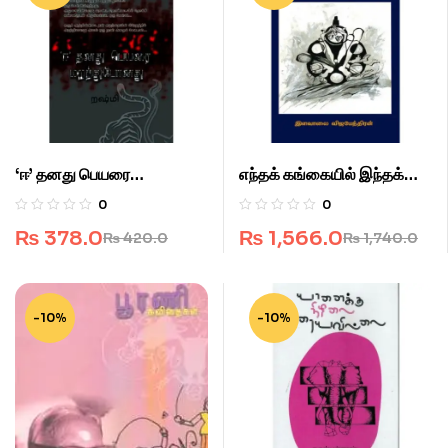
‘ஈ’ தனது பெயரை
எந்தக் கங்கையில் இந்தக்
மறந்துபோனது
கைகளைக் கழுவுவது?
0
0
₨
378.0
₨
1,566.0
₨
420.0
₨
1,740.0
-10%
-10%