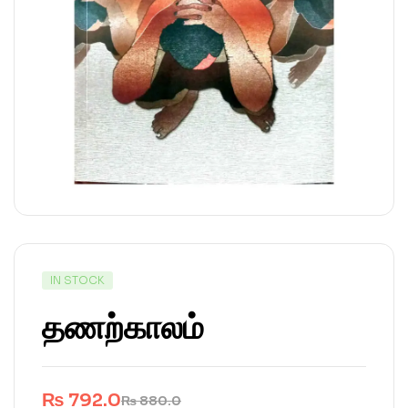
IN STOCK
தணற்காலம்
₨
792.0
₨
880.0