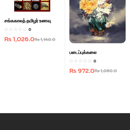
சங்ககாலத் தமிழர் உணவு
0
₨
1,026.0
₨
1,140.0
படைப்புக்கலை
0
₨
972.0
₨
1,080.0