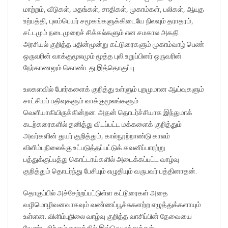
மாற்றம், வீடுகள், மதங்கள், சாதிகள், முகாம்கள், பலிகள், ஆயுத
உற்பத்தி, புலம்பெயர் சமூகங்களுக்கிடையே நிலவும் தராதரம்,
சட்டமும் நடைமுறைச் சிக்கல்களும் என சமகால அகதி
அரசியல் குறித்த பதின்மூன்று கட்டுரைகளும் முகாம்வாழ் பெண்
ஒருவரின் வாக்குமூலமும் மூத்த புலி உறுப்பினர் ஒருவரின்
நேர்காணலும் கொண்டது இத்தொகுப்பு.
உலகளவில் போர்களைக் குறித்து உள்ளும் புறமுமான ஆய்வுகளும்
சாட்சியப் பதிவுகளும் வாக்குமூலங்களும்
வெளியாகியிருக்கின்றன. அதன் தொடர்ச்சியாக இந்துமாக்
கடற்கரைகளில் தனித்து விடப்பட்ட மக்களைக் குறித்தும்
அவர்களின் துயர் குறித்தும், கால்நூற்றாண்டு காலம்
விளிம்புநிலைக்கு உட்படுத்தப்பட்டுக் கவனிப்பாரற்று
பத்துக்குப்பத்து கொட்டாய்களில் அடைக்கப்பட்ட வாழ்வு
குறித்தும் தொடர்ந்து பேசியும் எழுதியும் வருபவர் பத்தினாதன்.
தொகுப்பில் அச்சேற்றப்பட்டுள்ள கட்டுரைகள் அதை
வழிமொழிவனவாகவும் வண்ணப்பூச்சுகளற்ற எழுத்துக்களாயும்
உள்ளன. விளிம்புநிலை வாழ்வு குறித்த வாசிப்பின் தேவையை