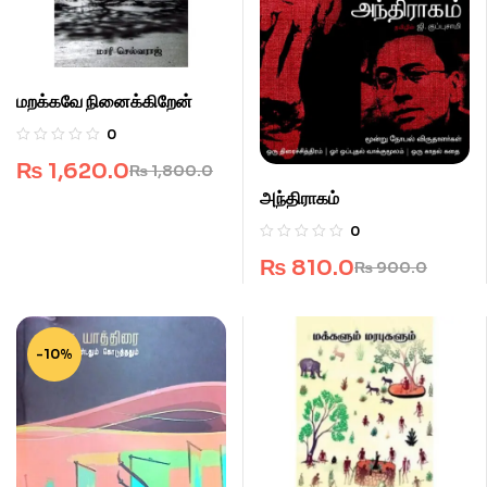
மறக்கவே நினைக்கிறேன்
0
₨
1,620.0
₨
1,800.0
அந்திராகம்
0
₨
810.0
₨
900.0
-10%