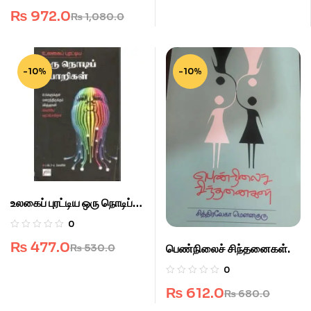
₨
972.0
₨
1,080.0
-10%
-10%
உலகைப் புரட்டிய ஒரு நொடிப்
பொறிகள்.
0
₨
477.0
₨
530.0
பெண்நிலைச் சிந்தனைகள்.
0
₨
612.0
₨
680.0