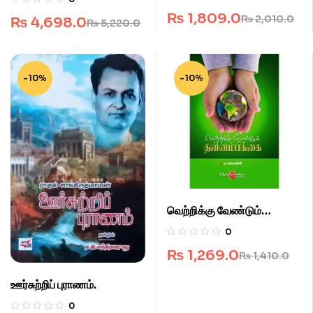
₨
1,809.0
₨
2,010.0
₨
4,698.0
₨
5,220.0
-10%
-10%
வெற்றிக்கு வேண்டும்
தன்னம்பிக்கை.
0
₨
1,269.0
₨
1,410.0
ஊர்சுற்றிப் புராணம்.
0