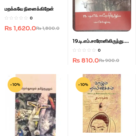
மறக்கவே நினைக்கிறேன்
0
₨
1,620.0
₨
1,800.0
19.டி.எம்.சாரோனிலிருந்து….
0
₨
810.0
₨
900.0
-10%
-10%