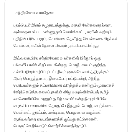
-சந்திரலேகா வாமதேவா
புலம்பெயர் இளம் சமுதாயத்துக்கு, அதன் வேர்களைநல்லன,
அல்லாதன உட்பட மண்ணுருவி வெளிக்காட்ட, மரபின் அறிவும்
புதிதின் பரிச்சயமும், சொல்வன தெளிந்து சொல்வகை சிறக்கச்
சொல்பவர்களின் தேவை மிகவும் முக்கியமாகின்றது.
இவ்வகையிலே சந்திரலேகா அவர்களின் இந்நூல் ஒரு
பங்களிப்பாகிச் சிறப்படைகின்றது. மொழி, சமயம் குறித்த
கல்வியறிவும் கற்பிப்புப் பட்டறிவும் ஒருங்கே வாய்த்திருக்கும்
அவர் பொருத்தமாக, இளையோர் மட்டுமன்றி, அறிந்த
பெரியவர்களும் தம்மறிவினை விரித்துக்கொள்ளும் முகமாகத்
தேர்ந்தெடுத்த தலைப்புகளின் கீழே அவுஸ்திரேலியத் தமிழ்
வானொலியிலே ‘சுழலும் தமிழ் உலகம்’ என்ற நிகழச்சியிலே
வழங்கிய உரைகளின் தொகுப்பே இந்நூல். மொழி, வாழ்க்கை,
பெண்கள், குடும்பம், பண்டிகை, பொதுவான கருக்கள்
ஆகியவற்றை மையங்களாக்கி முப்பது கட்டுரைகள்,
பொருட்செறிவோடும் சொற்சிக்கனத்தோடும்