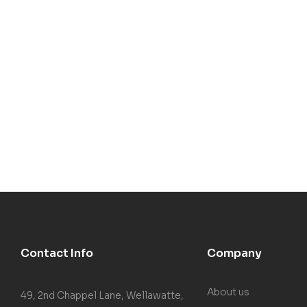
Contact Info
Company
About us
49, 2nd Chappel Lane, Wellawatte,