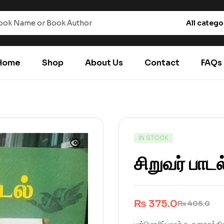
All catego
Home
Shop
About Us
Contact
FAQs
IN STOCK
சிறுவர் பாடல
₨
375.0
₨
405.0
பன்மொழிப்புலவர் த. கனகரத்தி