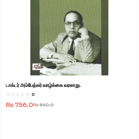
டாக்டர் அம்பேத்கர் வாழ்க்கை வரலாறு.
0
₨
756.0
₨
840.0