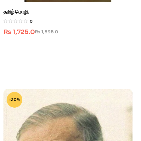
தமிழ் மொழி.
0
₨
1,725.0
₨
1,895.0
-20%