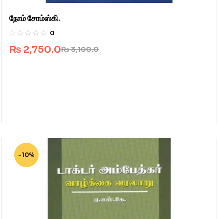
நோம் சோம்ஸ்கி.
0
₨
2,750.0
₨
3,100.0
-10%