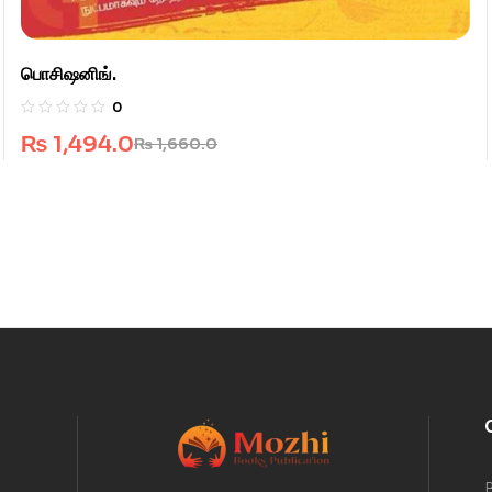
பொசிஷனிங்.
0
₨
1,494.0
₨
1,660.0