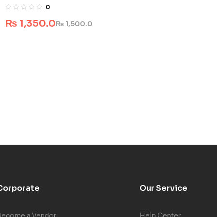
0
₨
1,350.0
₨
1,500.0
Corporate
Our Service
Become a Vendor
Help Center