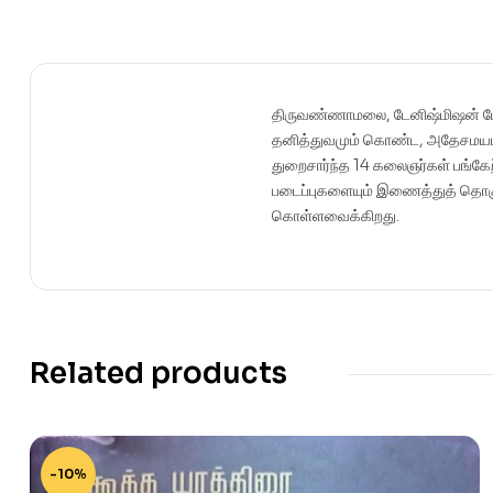
திருவண்ணாமலை, டேனிஷ்மிஷன் மேல்
தனித்துவமும் கொண்ட, அதேசமயம் மி
துறைசார்ந்த 14 கலைஞர்கள் பங்கேற
படைப்புகளையும் இணைத்துத் தொகுத்
கொள்ளவைக்கிறது.
Related products
-10%