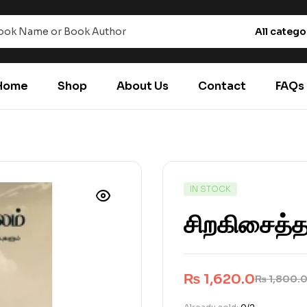
All catego
Home
Shop
About Us
Contact
FAQs
IN STOCK
சிறகிசைத்த
₨
1,620.0
₨
1,800.