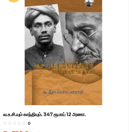
வ.உ.சி.யும் காந்தியும். 347 ரூபாய் 12 அணா.
0