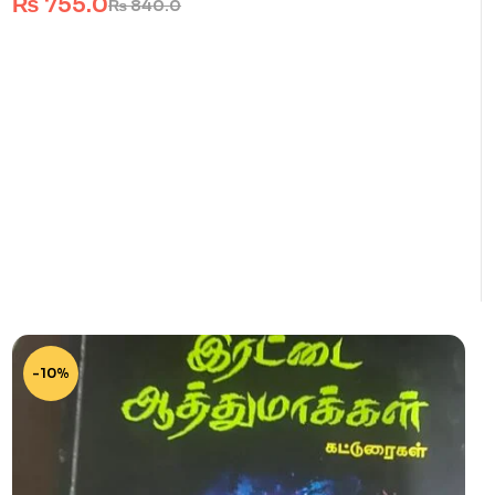
₨
755.0
₨
840.0
-10%