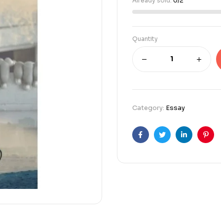
Already sold:
0/2
Quantity
Category:
Essay
Facebook
Twitter
Linkedin
Pint