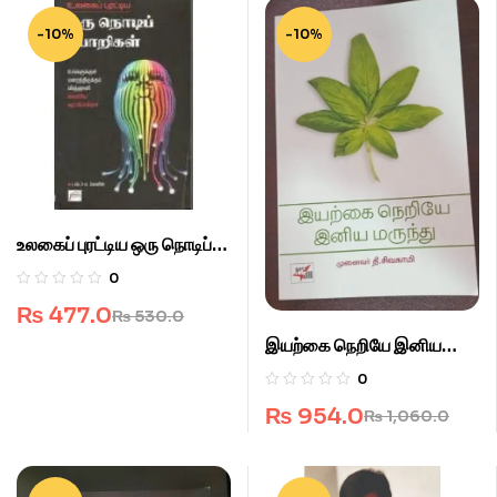
-10%
-10%
உலகைப் புரட்டிய ஒரு நொடிப்
பொறிகள்.
0
₨
477.0
₨
530.0
இயற்கை நெறியே இனிய
மருந்து
0
₨
954.0
₨
1,060.0