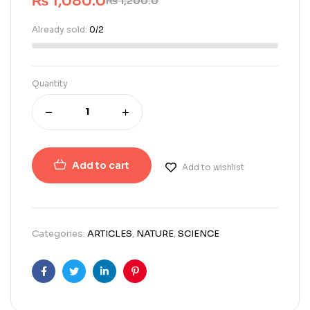
₨
1,080.0
₨
1,200.0
Already sold:
0/2
Quantity
Add to cart
Add to wishlist
Categories:
ARTICLES
,
NATURE
,
SCIENCE
Facebook
Twitter
Linkedin
Pinterest