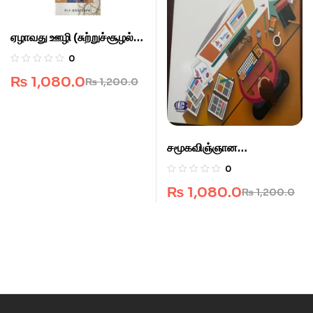
ஏழாவது ஊழி (சுற்றுச்சூழல்
கட்டுரைகள்.)
0
₨
1,080.0
₨
1,200.0
சமூகவிஞ்ஞான
ஆய்வுகளுக்கான புள்ளிவிபர
0
மென்பொருளில்(SPSS)
₨
1,080.0
₨
1,200.0
தரவுப் பகுப்பாய்வு.