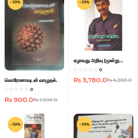
-10%
-10%
ஏழாவது அறிவு (மூன்று
பாகங்கள்)
0
₨
3,780.0
கொரோனாவுடன் வாழுதல்.
₨
4,200.0
0
₨
900.0
₨
1,000.0
-10%
-10%