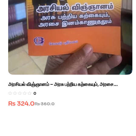
அரசியல் விஞ்ஞானம் – அரசு பற்றிய கற்கையும், அரசை
இனம்காணுதலும்.
0
₨
324.0
₨
360.0