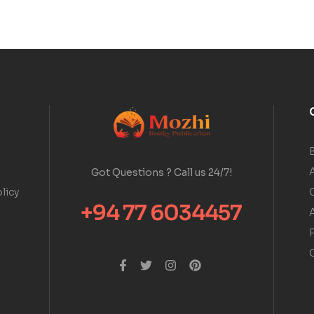
A
Got Questions ? Call us 24/7!
licy
+94 77 6034457
A