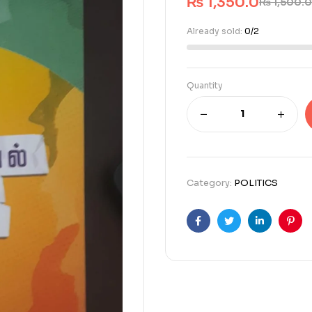
₨
1,350.0
₨
1,500.0
Already sold:
0/2
Quantity
Category:
POLITICS
Facebook
Twitter
Linkedin
Pint