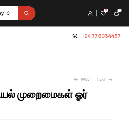
0
0
ry
+94 77 6034457
PREV
NEXT
ியல் முறைமைகள் ஓர்
₨
990.0
₨
1,100.0
₨
1,800.0
₨
2,000.0