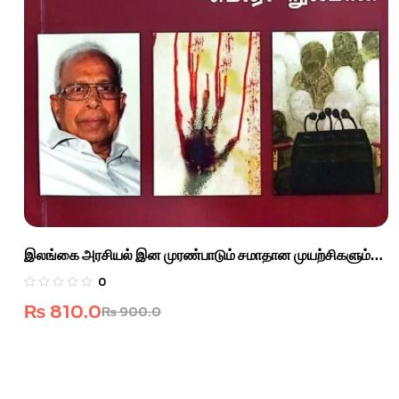
இலங்கை அரசியல் இன முரண்பாடும் சமாதான முயற்சிகளும்
2001-2003
0
₨
810.0
₨
900.0