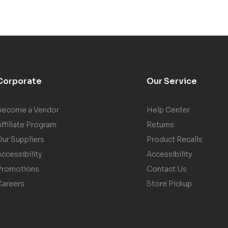
Corporate
Our Service
Become a Vendor
Help Center
ffiliate Program
Returns
Our Suppliers
Product Recalls
ccessibility
Accessibility
Promotions
Contact Us
Careers
Store Pickup