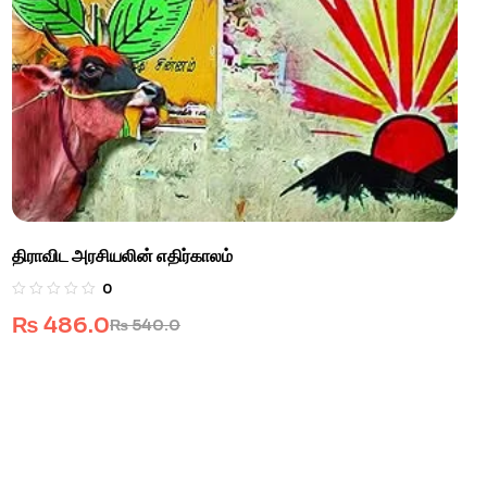
திராவிட அரசியலின் எதிர்காலம்
0
₨
486.0
₨
540.0