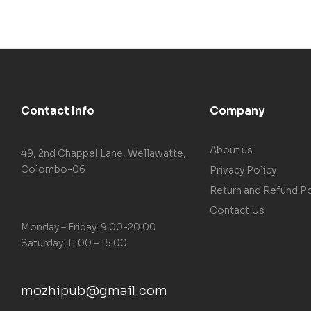
Contact Info
Company
About us
49, 2nd Chappel Lane, Wellawatte,
Colombo-06
Privacy Policy
Return and Refund Po
Contact Us
Monday – Friday: 9:00-20:00
Saturday: 11:00 – 15:00
mozhipub@gmail.com