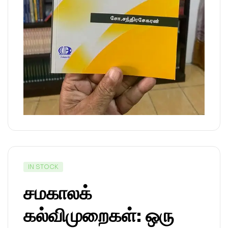
IN STOCK
சமகாலக்
கல்விமுறைகள்: ஒரு