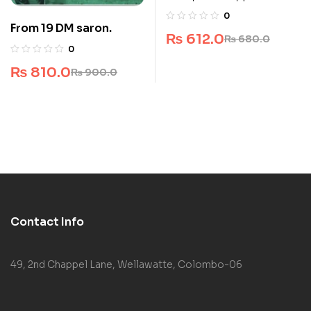
0
From 19 DM saron.
₨
612.0
₨
680.0
0
₨
810.0
₨
900.0
Contact Info
49, 2nd Chappel Lane, Wellawatte, Colombo-06