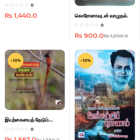
0
₨
1,440.0
கொரோனாவுடன் வாழுதல்.
0
₨
900.0
₨
1,000.0
-10%
-10%
இயற்கையைத் தேடும்
கண்கள்
0
₨
1,557.0
₨
1,730.0