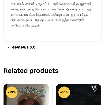
களமாகக் கொண்டு எழுதப்பட்ட ஆங்கில நாவலின் தமிழாக்கம்.
கதை, வரலாற்றை அடிப்படையாகக் கொண்டு வரையப்பட்ட ஓர்
உண்மையான கிளாரிந்தாவைப் பற்றியது. அவர் ஒரு மராட்டிய
பிராமண விதவை. அவருடைய கணவர் தஞ்சை அரசரின்
பணியாட்களில் ஒருவர்.
Reviews (0)
Related products
-10%
-10%