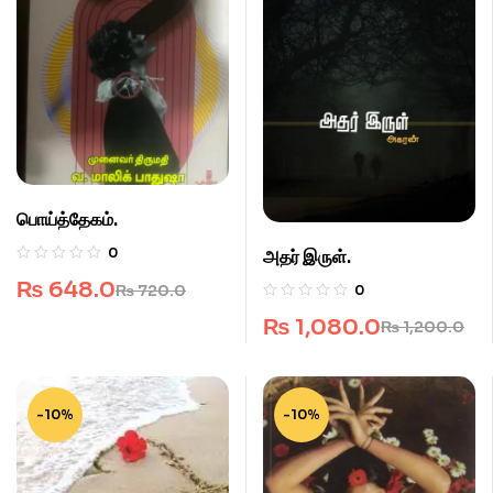
பொய்த்தேகம்.
0
அதர் இருள்.
₨
648.0
₨
720.0
0
₨
1,080.0
₨
1,200.0
-10%
-10%