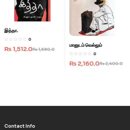
இத்தா.
0
மானுடம் வெல்லும்
₨
1,512.0
₨
1,680.0
0
₨
2,160.0
₨
2,400.0
Contact Info