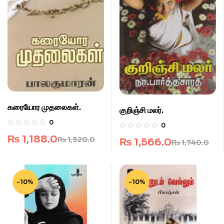
கரையோர முதலைகள்.
குறிஞ்சி மலர்.
0
0
₨
1,188.0
₨
1,320.0
₨
1,566.0
₨
1,740.0
-10%
-10%