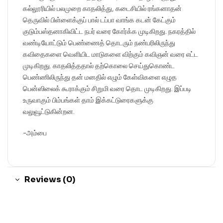
கல்லூரியில் பலமுறை காதலித்து, கடைசியில் ரங்கனாதன்
தெருவில் பிள்ளைக்குப் பால் டப்பா வாங்க கடன் கேட்கும்
குடும்பஸ்தனாகிவிட்ட நபர் வரை கோர்க்க முடிகிறது. நகரத்தில்
வண்டியோட்டும் பெண்ணைத் தொடரும் நண்பரிலிருந்து
கவிதைகளை வெளியிட மாடுகளை விற்கும் கவிஞன் வரை எட்ட
முடிகிறது. காதலித்ததால் தற்கொலை செய்துகொண்ட
பெண்ணிலிருந்து தன் மனதில் எழும் கேள்விகளை எழுத
பென்ஸிலைக் கூராக்கும் சிறுமி வரை தொட முடிகிறது. இப்படி
உருவாகும் பிம்பங்கள் தாம் இக்கட்டுரைகளுக்கு
வலுவூட்டுகின்றன.
-அம்பை
Reviews (0)