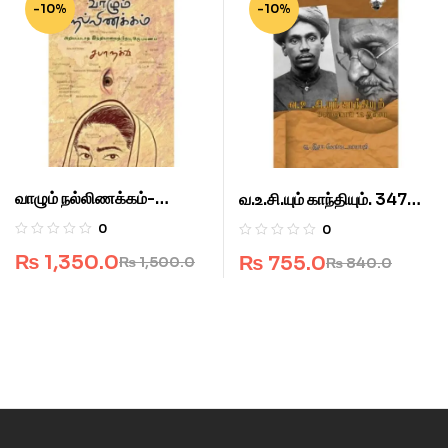
-10%
-10%
வாழும் நல்லிணக்கம்-
வ.உ.சி.யும் காந்தியும். 347
அறியப்படாத இந்தியாவைத்
ரூபாய் 12 அணா.
0
0
தேடி ஒரு பயணம்.
₨
1,350.0
₨
755.0
₨
1,500.0
₨
840.0