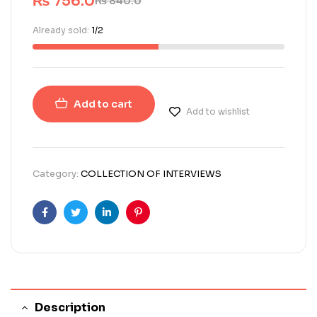
₨
756.0
₨
840.0
Already sold:
1/2
Add to cart
Add to wishlist
Category:
COLLECTION OF INTERVIEWS
Facebook
Twitter
Linkedin
Pinterest
Description