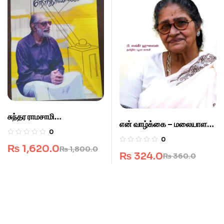
சுந்தர ராமசாமி
என் வாழ்க்கை – மலையாள
நேர்காணல்கள்
0
நடிகை கதீஜா நேர்காணல்
0
₨
1,620.0
₨
1,800.0
₨
324.0
₨
360.0