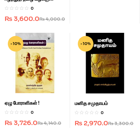
அகராதி.
0
₨
3,600.0
₨
4,000.0
-10%
-10%
ஏழு போராளிகள் !
மனித சமுதாயம்
0
0
₨
3,726.0
₨
2,970.0
₨
4,140.0
₨
3,300.0