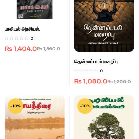
பாலியல் அரசியல்.
0
₨
1,404.0
₨
1,560.0
தென்னம்படல் மறைப்பு
0
₨
1,080.0
₨
1,200.0
-10%
-10%