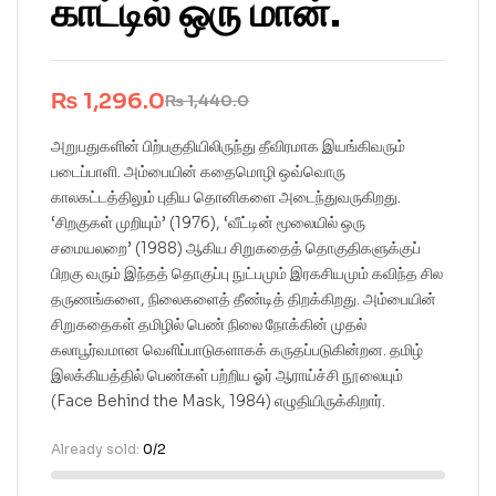
காட்டில் ஒரு மான்.
₨
1,296.0
₨
1,440.0
அறுபதுகளின் பிற்பகுதியிலிருந்து தீவிரமாக இயங்கிவரும்
படைப்பாளி. அம்பையின் கதைமொழி ஒவ்வொரு
காலகட்டத்திலும் புதிய தொனிகளை அடைந்துவருகிறது.
‘சிறகுகள் முறியும்’ (1976), ‘வீட்டின் மூலையில் ஒரு
சமையலறை’ (1988) ஆகிய சிறுகதைத் தொகுதிகளுக்குப்
பிறகு வரும் இந்தத் தொகுப்பு நுட்பமும் இரகசியமும் கவிந்த சில
தருணங்களை, நிலைகளைத் தீண்டித் திறக்கிறது. அம்பையின்
சிறுகதைகள் தமிழில் பெண் நிலை நோக்கின் முதல்
கலாபூர்வமான வெளிப்பாடுகளாகக் கருதப்படுகின்றன. தமிழ்
இலக்கியத்தில் பெண்கள் பற்றிய ஓர் ஆராய்ச்சி நூலையும்
(Face Behind the Mask, 1984) எழுதியிருக்கிறார்.
Already sold:
0/2