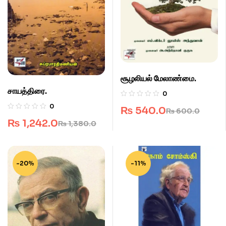
சூழலியல் மேலாண்மை.
சாயத்திரை.
0
0
₨
540.0
₨
600.0
₨
1,242.0
₨
1,380.0
-20%
-11%