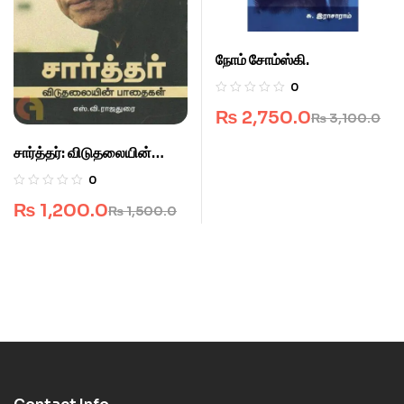
நோம் சோம்ஸ்கி.
0
₨
2,750.0
₨
3,100.0
சார்த்தர்: விடுதலையின்
பாதைகள்.
0
₨
1,200.0
₨
1,500.0