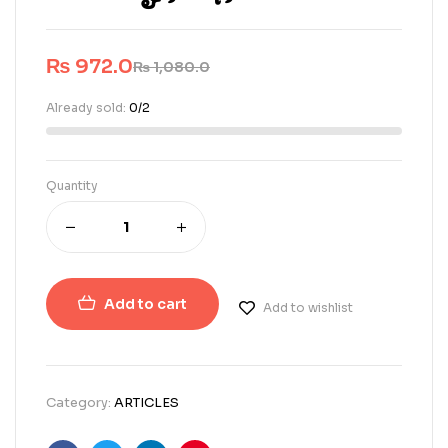
₨
972.0
₨
1,080.0
Already sold:
0/2
Quantity
Add to cart
Add to wishlist
Category:
ARTICLES