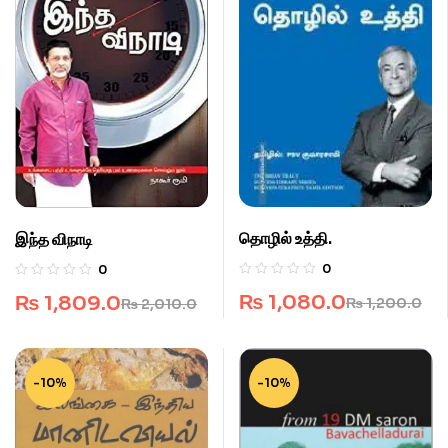
தொழில் உத்தி.
இந்த விநாடி
0
0
₨
1,080.0
₨
1,809.0
₨
1,200.0
₨
2,010.0
-10%
-10%