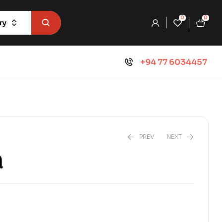
0
0
ry
+94 77 6034457
PREV
NEXT
ி
₨
5,400.0
₨
6,000.0
₨
783.0
₨
870.0