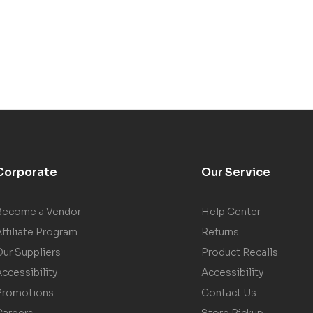
Corporate
Our Service
Become a Vendor
Help Center
ffiliate Program
Returns
Our Suppliers
Product Recalls
ccessibility
Accessibility
Promotions
Contact Us