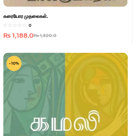
கரையோர முதலைகள்.
0
₨
1,188.0
₨
1,320.0
-10%