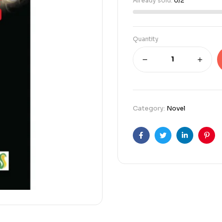
Already sold:
0/2
Quantity
Category:
Novel
Facebook
Twitter
Linkedin
Pint