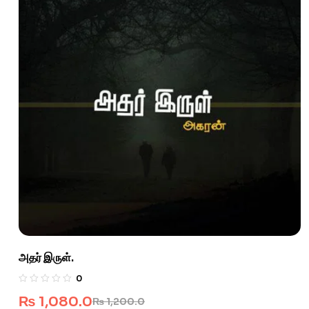
அதர் இருள்.
0
₨
1,080.0
₨
1,200.0