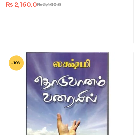
₨
2,160.0
₨
2,400.0
-10%