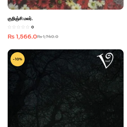
குறிஞ்சி மலர்.
0
₨
1,566.0
₨
1,740.0
-10%