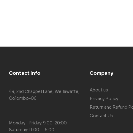
Contact Info
Company
About us
49, 2nd Chappel Lane, Wellawatte,
Colombo-06
Privacy Policy
Return and Refund Po
Contact Us
Monday – Friday: 9:00-20:00
Saturday: 11:00 – 15:00