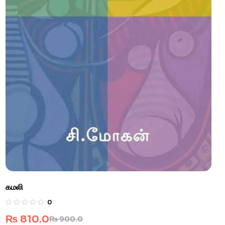
கமலி
0
₨
810.0
₨
900.0