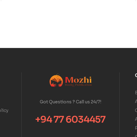
A
Got Questions ? Call us 24/7!
licy
+94 77 6034457
A