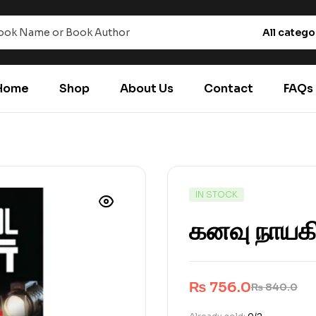
All catego
Home
Shop
About Us
Contact
FAQs
IN STOCK
கனவு நாயக
₨
756.0
₨
840.0