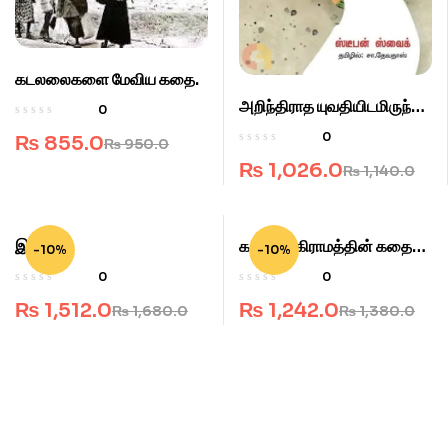
கடலலைகளை மேவிய கதை.
அறிந்திராத யுவதியிடமிருந்து
0
கடிதம்.
0
₨
855.0
₨
950.0
₨
1,026.0
₨
1,140.0
இத்தா.
கடலோர கிராமத்தின் கதை
-10%
-10%
சொல்லி.
0
0
₨
1,512.0
₨
1,242.0
₨
1,680.0
₨
1,380.0