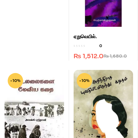
ஏறுவெயில்.
0
₨
1,512.0
₨
1,680.0
-10%
-10%