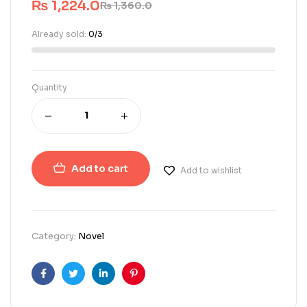
₨
1,224.0
₨
1,360.0
Already sold:
0/3
Quantity
Add to cart
Add to wishlist
Category:
Novel
Facebook
Twitter
Linkedin
Pinterest