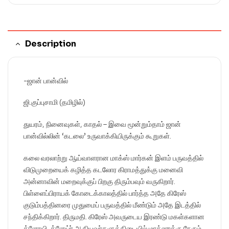
Description
-ஜான் பான்வில்
ஜி.குப்புசாமி (தமிழில்)
துயரம், நினைவுகள், காதல் – இவை மூன்றும்தாம் ஜான்
பான்வில்லின் ‘கடலை’ உருவாக்கியிருக்கும் கூறுகள்.
கலை வரலாற்று ஆய்வாளரான மாக்ஸ் மார்கன் இளம் பருவத்தில்
விடுமுறையைக் கழித்த கடலோர கிராமத்துக்கு மனைவி
அன்னாவின் மறைவுக்குப் பிறகு திரும்பவும் வருகிறார்.
பிள்ளைப்பிராயக் கோடைக்காலத்தில் பார்த்த அதே கிரேஸ்
குடும்பத்தினரை முதுமைப் பருவத்தில் மீண்டும் அதே இடத்தில்
சந்திக்கிறார். திருமதி. கிரேஸ் அவருடைய இரண்டு மகள்களான
க்ளோயி, க்ளேய்ர் ஆகியவர்களுக்கிடையில் மாக்ஸுக்கு நேரும்